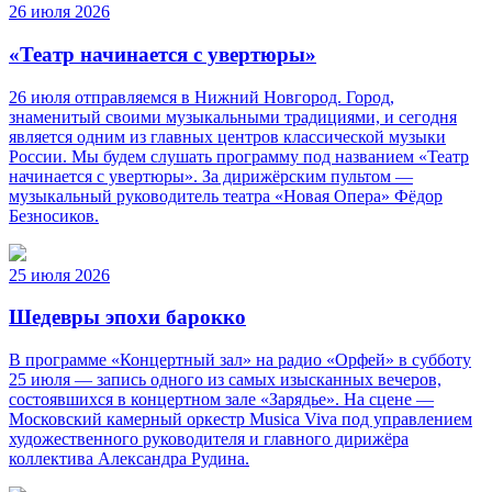
26 июля 2026
«Театр начинается с увертюры»
26 июля отправляемся в Нижний Новгород. Город,
знаменитый своими музыкальными традициями, и сегодня
является одним из главных центров классической музыки
России. Мы будем слушать программу под названием «Театр
начинается с увертюры». За дирижёрским пультом —
музыкальный руководитель театра «Новая Опера» Фёдор
Безносиков.
25 июля 2026
Шедевры эпохи барокко
В программе «Концертный зал» на радио «Орфей» в субботу
25 июля — запись одного из самых изысканных вечеров,
состоявшихся в концертном зале «Зарядье». На сцене —
Московский камерный оркестр Musica Viva под управлением
художественного руководителя и главного дирижёра
коллектива Александра Рудина.