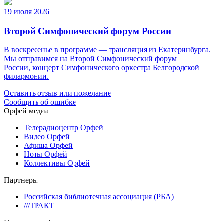
19 июля 2026
Второй Симфонический форум России
В воскресенье в программе — трансляция из Екатеринбурга.
Мы отправимся на Второй Симфонический форум
России, концерт Симфонического оркестра Белгородской
филармонии.
Оставить отзыв или пожелание
Сообщить об ошибке
Орфей медиа
Телерадиоцентр Орфей
Видео Орфей
Афиша Орфей
Ноты Орфей
Коллективы Орфей
Партнеры
Российская библиотечная ассоциация (РБА)
///ТРАКТ