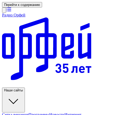
Перейти к содержанию
Радио Орфей
Наши сайты
Сетка вещания
Программы
Новости
Интернет-