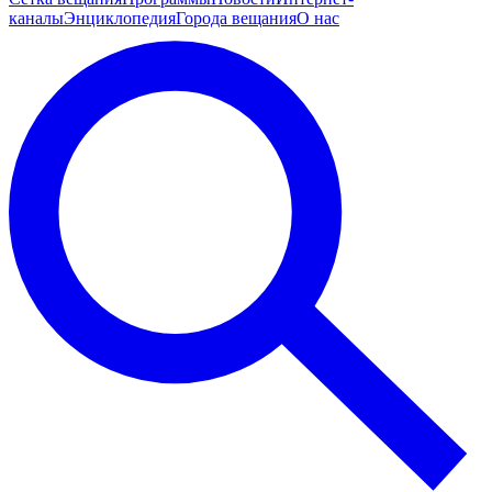
каналы
Энциклопедия
Города вещания
О нас