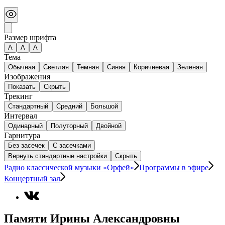
Размер шрифта
А
A
A
Тема
Обычная
Светлая
Темная
Синяя
Коричневая
Зеленая
Изображения
Показать
Скрыть
Трекинг
Стандартный
Средний
Большой
Интервал
Одинарный
Полуторный
Двойной
Гарнитура
Без засечек
С засечками
Вернуть стандартные настройки
Скрыть
Радио классической музыки «Орфей»
Программы в эфире
Концертный зал
Памяти Ирины Александровны