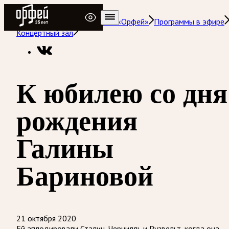
Радио Орфей
Радио классической музыки «Орфей»
Программы в эфире
Концертный зал
К юбилею со дня
рождения
Галины
Бариновой
21 октября 2020
Ей аплодировали Сталин, Черчилль и Рузвельт, когда она