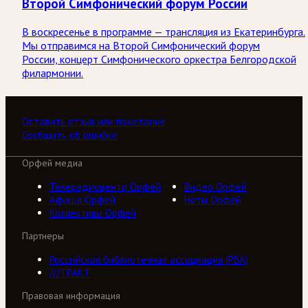
Второй Симфонический форум России
В воскресенье в программе — трансляция из Екатеринбурга.
Мы отправимся на Второй Симфонический форум
России, концерт Симфонического оркестра Белгородской
филармонии.
Оставить отзыв или пожелание
Сообщить об ошибке
Орфей медиа
Телерадиоцентр Орфей
Видео Орфей
Афиша Орфей
Ноты Орфей
Коллективы Орфей
Партнеры
Российская библиотечная ассоциация (РБА)
///ТРАКТ
Правовая информация