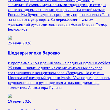
знаменитый своими музыкальными традициями, и сегодня
является одним из главных центров классической музыки
России. Мы будем слушать программу под названием «Теат
начинается с увертюры». За дирижёрским пультом —
музыкальный руководитель театра «Новая Опера» Фёдор
Безносиков.
25 июля 2026
Шедевры эпохи барокко
В программе «Концертный зал» на радио «Орфей» в суббо
25 июля — запись одного из самых изысканных вечеров,
состоявшихся в концертном зале «Зарядье». На сцене —
Московский камерный оркестр Musica Viva под управление
художественного руководителя и главного дирижёра
коллектива Александра Рудина.
19 июля 2026