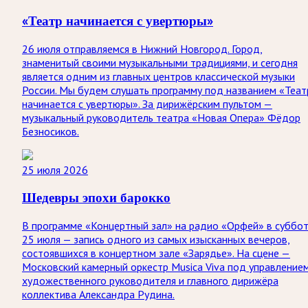
«Театр начинается с увертюры»
26 июля отправляемся в Нижний Новгород. Город,
знаменитый своими музыкальными традициями, и сегодня
является одним из главных центров классической музыки
России. Мы будем слушать программу под названием «Теат
начинается с увертюры». За дирижёрским пультом —
музыкальный руководитель театра «Новая Опера» Фёдор
Безносиков.
25 июля 2026
Шедевры эпохи барокко
В программе «Концертный зал» на радио «Орфей» в суббо
25 июля — запись одного из самых изысканных вечеров,
состоявшихся в концертном зале «Зарядье». На сцене —
Московский камерный оркестр Musica Viva под управление
художественного руководителя и главного дирижёра
коллектива Александра Рудина.