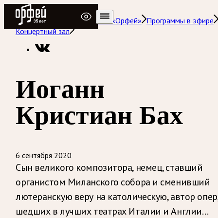
Радио Орфей
Радио классической музыки «Орфей»
Программы в эфире
Концертный зал
Иоганн
Кристиан Бах
6 сентября 2020
Сын великого композитора, немец, ставший
органистом Миланского собора и сменивший
лютеранскую веру на католическую, автор опер
шедших в лучших театрах Италии и Англии…