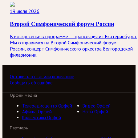
19 июля 2026
Второй Симфонический форум России
В воскресенье в программе — трансляция из Екатеринбурга.
Мы отправимся на Второй Симфонический форум
России, концерт Симфонического оркестра Белгородской
филармонии.
Оставить отзыв или пожелание
Сообщить об ошибке
Орфей медиа
Телерадиоцентр Орфей
Видео Орфей
Афиша Орфей
Ноты Орфей
Коллективы Орфей
Партнеры