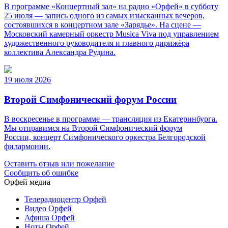
В программе «Концертный зал» на радио «Орфей» в субботу
25 июля — запись одного из самых изысканных вечеров,
состоявшихся в концертном зале «Зарядье». На сцене —
Московский камерный оркестр Musica Viva под управлением
художественного руководителя и главного дирижёра
коллектива Александра Рудина.
19 июля 2026
Второй Симфонический форум России
В воскресенье в программе — трансляция из Екатеринбурга.
Мы отправимся на Второй Симфонический форум
России, концерт Симфонического оркестра Белгородской
филармонии.
Оставить отзыв или пожелание
Сообщить об ошибке
Орфей медиа
Телерадиоцентр Орфей
Видео Орфей
Афиша Орфей
Ноты Орфей