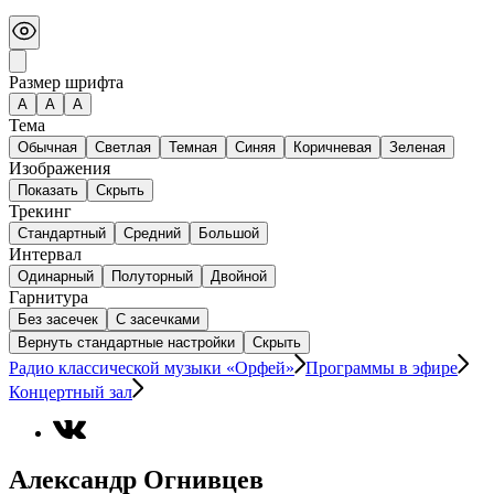
Размер шрифта
А
A
A
Тема
Обычная
Светлая
Темная
Синяя
Коричневая
Зеленая
Изображения
Показать
Скрыть
Трекинг
Стандартный
Средний
Большой
Интервал
Одинарный
Полуторный
Двойной
Гарнитура
Без засечек
С засечками
Вернуть стандартные настройки
Скрыть
Радио классической музыки «Орфей»
Программы в эфире
Концертный зал
Александр Огнивцев