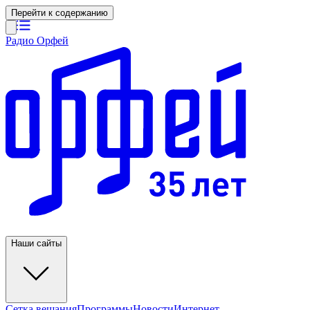
Перейти к содержанию
Радио Орфей
Наши сайты
Сетка вещания
Программы
Новости
Интернет-