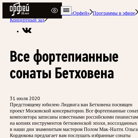
Радио Орфей
Радио классической музыки «Орфей»
Программы в эфире
Концертный зал
Все фортепианные
сонаты Бетховена
31 июля 2020
Предстоящему юбилею Людвига ван Бетховена посвящен
проект Московской консерватории. Все фортепианные сона
композитора записаны известными российскими пианиста
на копиях инструментов бетховенской эпохи, воссозданных
в наши дни знаменитым мастером Полом Мак-Налти. Ольга
Кордюкова предлагает вам послушать избранные сонаты