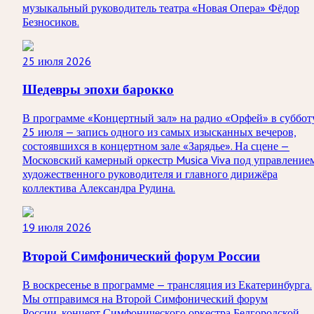
музыкальный руководитель театра «Новая Опера» Фёдор
Безносиков.
25 июля 2026
Шедевры эпохи барокко
В программе «Концертный зал» на радио «Орфей» в суббот
25 июля — запись одного из самых изысканных вечеров,
состоявшихся в концертном зале «Зарядье». На сцене —
Московский камерный оркестр Musica Viva под управление
художественного руководителя и главного дирижёра
коллектива Александра Рудина.
19 июля 2026
Второй Симфонический форум России
В воскресенье в программе — трансляция из Екатеринбурга.
Мы отправимся на Второй Симфонический форум
России, концерт Симфонического оркестра Белгородской