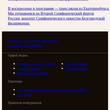
В воскресенье в программе — трансляция из Екатеринбурга.
Мы отправимся на Второй Симфонический форум
России, концерт Симфонического оркестра Белгородской
филармонии.
Оставить отзыв или пожелание
Сообщить об ошибке
Орфей медиа
Телерадиоцентр Орфей
Видео Орфей
Афиша Орфей
Ноты Орфей
Коллективы Орфей
Партнеры
Российская библиотечная ассоциация (РБА)
///ТРАКТ
Правовая информация