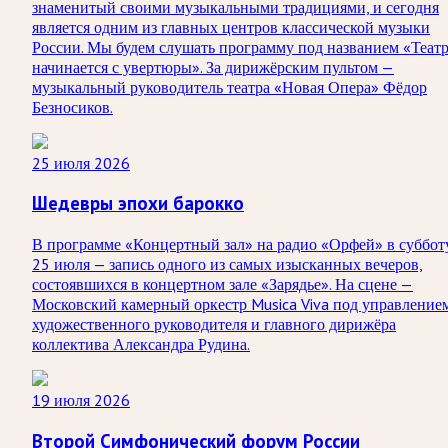
знаменитый своими музыкальными традициями, и сегодня
является одним из главных центров классической музыки
России. Мы будем слушать программу под названием «Теат
начинается с увертюры». За дирижёрским пультом —
музыкальный руководитель театра «Новая Опера» Фёдор
Безносиков.
25 июля 2026
Шедевры эпохи барокко
В программе «Концертный зал» на радио «Орфей» в суббот
25 июля — запись одного из самых изысканных вечеров,
состоявшихся в концертном зале «Зарядье». На сцене —
Московский камерный оркестр Musica Viva под управление
художественного руководителя и главного дирижёра
коллектива Александра Рудина.
19 июля 2026
Второй Симфонический форум России