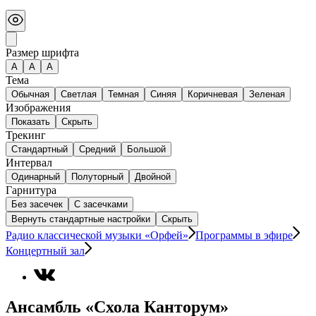
Размер шрифта
А
A
A
Тема
Обычная
Светлая
Темная
Синяя
Коричневая
Зеленая
Изображения
Показать
Скрыть
Трекинг
Стандартный
Средний
Большой
Интервал
Одинарный
Полуторный
Двойной
Гарнитура
Без засечек
С засечками
Вернуть стандартные настройки
Скрыть
Радио классической музыки «Орфей»
Программы в эфире
Концертный зал
Ансамбль «Схола Канторум»