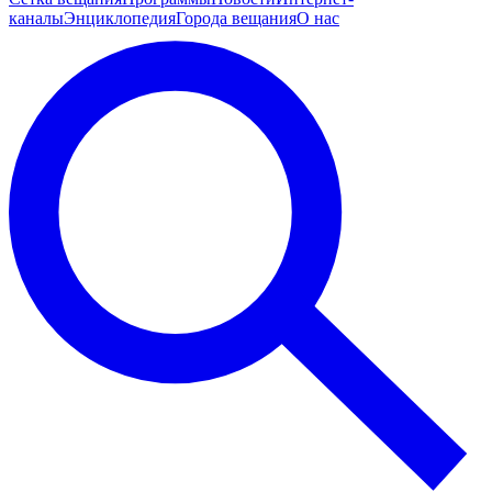
каналы
Энциклопедия
Города вещания
О нас