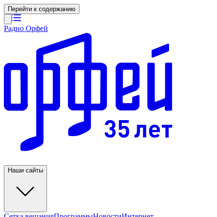
Перейти к содержанию
Радио Орфей
Наши сайты
Сетка вещания
Программы
Новости
Интернет-