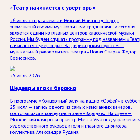
«Театр начинается с увертюры»
26 июля отправляемся в Нижний Новгород. Город,
знаменитый своими музыкальными традициями, и сегодня
является одним из главных центров классической музыки
России. Мы будем слушать программу под названием «Теат
начинается с увертюры». За дирижёрским пультом —
музыкальный руководитель театра «Новая Опера» Фёдор
Безносиков.
25 июля 2026
Шедевры эпохи барокко
В программе «Концертный зал» на радио «Орфей» в суббо
25 июля — запись одного из самых изысканных вечеров,
состоявшихся в концертном зале «Зарядье». На сцене —
Московский камерный оркестр Musica Viva под управление
художественного руководителя и главного дирижёра
коллектива Александра Рудина.