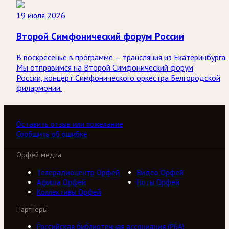
19 июля 2026
Второй Симфонический форум России
В воскресенье в программе — трансляция из Екатеринбурга.
Мы отправимся на Второй Симфонический форум
России, концерт Симфонического оркестра Белгородской
филармонии.
Оставить отзыв или пожелание
Сообщить об ошибке
Орфей медиа
Телерадиоцентр Орфей
Видео Орфей
Афиша Орфей
Ноты Орфей
Коллективы Орфей
Партнеры
Российская библиотечная ассоциация (РБА)