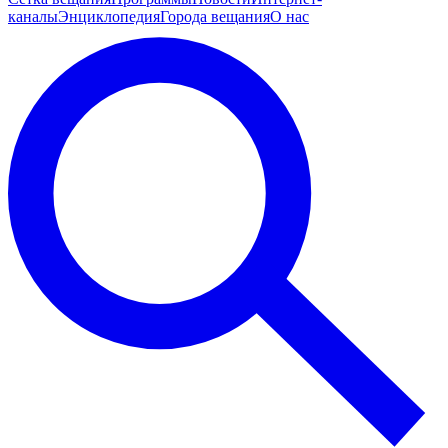
каналы
Энциклопедия
Города вещания
О нас