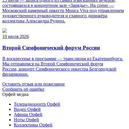
25 июля — запись одного из самых изысканных вечеров,
состоявшихся в концертном зале «Зарядье». На сцене —
Московский камерный оркестр Musica Viva под управлением
художественного руководителя и главного дирижёра
коллектива Александра Рудина.
19 июля 2026
Второй Симфонический форум России
В воскресенье в программе — трансляция из Екатеринбурга.
Мы отправимся на Второй Симфонический форум
России, концерт Симфонического оркестра Белгородской
филармонии.
Оставить отзыв или пожелание
Сообщить об ошибке
Орфей медиа
Телерадиоцентр Орфей
Видео Орфей
Афиша Орфей
Ноты Орфей
Коллективы Орфей