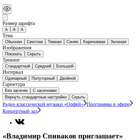
Размер шрифта
А
A
A
Тема
Обычная
Светлая
Темная
Синяя
Коричневая
Зеленая
Изображения
Показать
Скрыть
Трекинг
Стандартный
Средний
Большой
Интервал
Одинарный
Полуторный
Двойной
Гарнитура
Без засечек
С засечками
Вернуть стандартные настройки
Скрыть
Радио классической музыки «Орфей»
Программы в эфире
Концертный зал
«Владимир Спиваков приглашает»