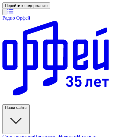
Перейти к содержанию
Радио Орфей
Наши сайты
Сетка вещания
Программы
Новости
Интернет-