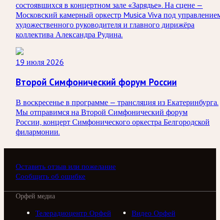
состоявшихся в концертном зале «Зарядье». На сцене —
Московский камерный оркестр Musica Viva под управление
художественного руководителя и главного дирижёра
коллектива Александра Рудина.
19 июля 2026
Второй Симфонический форум России
В воскресенье в программе — трансляция из Екатеринбурга.
Мы отправимся на Второй Симфонический форум
России, концерт Симфонического оркестра Белгородской
филармонии.
Оставить отзыв или пожелание
Сообщить об ошибке
Орфей медиа
Телерадиоцентр Орфей
Видео Орфей