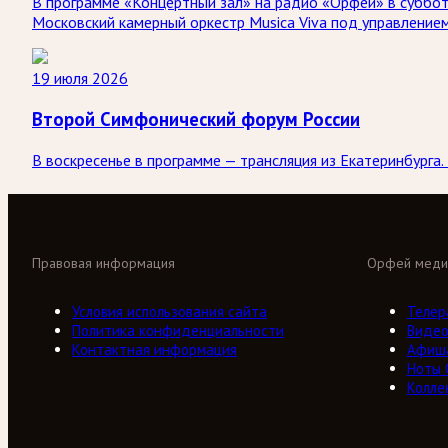
В программе «Концертный зал» на радио «Орфей» в субботу
Московский камерный оркестр Musica Viva под управление
19 июля 2026
Второй Симфонический форум России
В воскресенье в программе — трансляция из Екатеринбург
Правовая информация
Орфей меди
Условия использования сайта
Телер
Политика конфиденциальности
Виде
Контактная информация
Афиш
Ноты
Колле