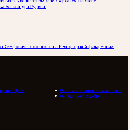
явшихся в концертном зале «Зарядье». На сцене —
ва Александра Рудина.
ерт Симфонического оркестра Белгородской филармонии.
циация (РБА)
Оставить отзыв или пожелание
Сообщить об ошибке