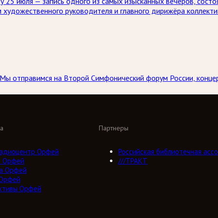
 25 июля — запись одного из самых изысканных вечеров, состо
м художественного руководителя и главного дирижёра коллекти
а. Мы отправимся на Второй Симфонический форум России, конц
а
Партнеры
адиоцентр Орфей
Российская библиотечная ассо
о Орфей
///ТРАКТ
а Орфей
 Орфей
ктивы Орфей