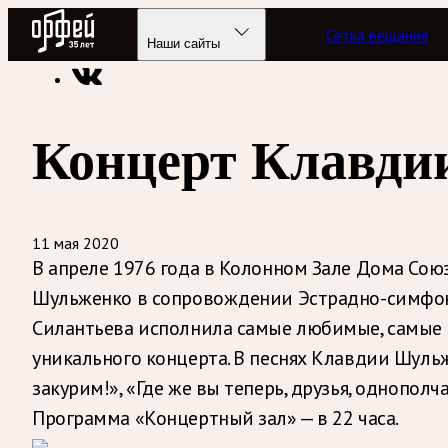
Радио Орфей
Сетка вещания
Радио классической музыки «Орфей»
Программы в эфире
Наши сайты
Концерт Клавди
11 мая 2020
В апреле 1976 года в Колонном Зале Дома Союз
Шульженко в сопровождении Эстрадно-симфон
Силантьева исполнила самые любимые, самые д
уникального концерта. В песнях Клавдии Шуль
закурим!», «Где же вы теперь, друзья, однопо
Программа «Концертный зал» — в 22 часа.