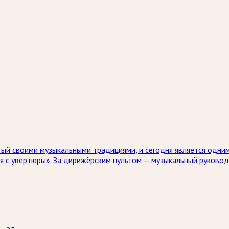
ый своими музыкальными традициями, и сегодня является одним
я с увертюры». За дирижёрским пультом — музыкальный руково