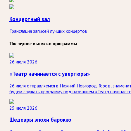
Концертный зал
Трансляция записей лучших концертов
Последние выпуски программы
26 июля 2026
«Театр начинается с увертюры»
26 июля отправляемся в Нижний Новгород. Город, знаменит
будем слушать программу под названием «Театр начинаетс
25 июля 2026
Шедевры эпохи барокко