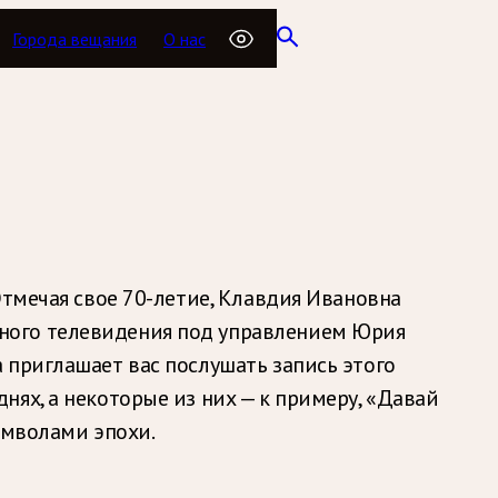
Города вещания
О нас
Отмечая свое 70-летие, Клавдия Ивановна
ного телевидения под управлением Юрия
 приглашает вас послушать запись этого
ях, а некоторые из них — к примеру, «Давай
символами эпохи.