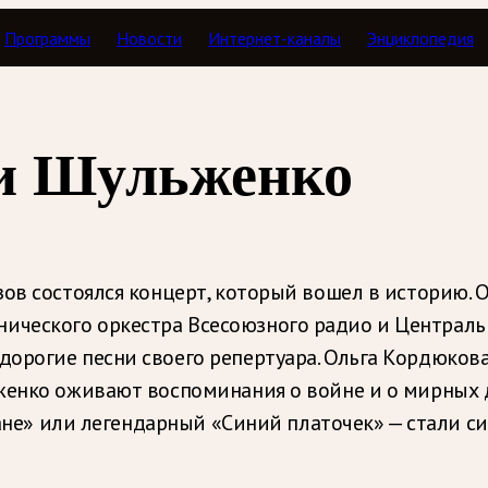
Программы
Новости
Интернет-каналы
Энциклопедия
Концертный зал
и Шульженко
ов состоялся концерт, который вошел в историю. 
ического оркестра Всесоюзного радио и Централь
орогие песни своего репертуара. Ольга Кордюкова
женко оживают воспоминания о войне и о мирных дн
лчане» или легендарный «Синий платочек» — стали 