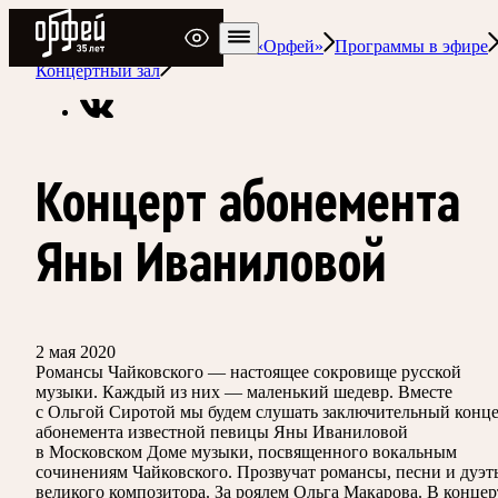
Радио Орфей
Радио классической музыки «Орфей»
Программы в эфире
Концертный зал
Концерт абонемента
Яны Иваниловой
2 мая 2020
Романсы Чайковского — настоящее сокровище русской
музыки. Каждый из них — маленький шедевр. Вместе
с Ольгой Сиротой мы будем слушать заключительный конц
абонемента известной певицы Яны Иваниловой
в Московском Доме музыки, посвященного вокальным
сочинениям Чайковского. Прозвучат романсы, песни и дуэт
великого композитора. За роялем Ольга Макарова. В концер