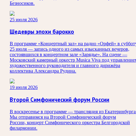
Безносиков.
25 июля 2026
Шедевры эпохи барокко
В программе «Концертный зал» на радио «Орфей» в суббот
25 июля — запись одного из самых изысканных вечеров,
состоявшихся в концертном зале «Зарядье». На сцене —
Московский камерный оркестр Musica Viva под управление
художественного руководителя и главного дирижёра
коллектива Александра Рудина.
19 июля 2026
Второй Симфонический форум России
В воскресенье в программе — трансляция из Екатеринбурга
Мы отправимся на Второй Симфонический форум
России, концерт Симфонического оркестра Белгородской
филармонии.