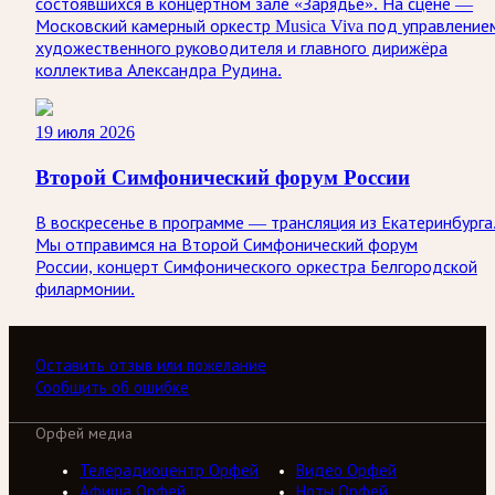
состоявшихся в концертном зале «Зарядье». На сцене —
Московский камерный оркестр Musica Viva под управление
художественного руководителя и главного дирижёра
коллектива Александра Рудина.
19 июля 2026
Второй Симфонический форум России
В воскресенье в программе — трансляция из Екатеринбурга
Мы отправимся на Второй Симфонический форум
России, концерт Симфонического оркестра Белгородской
филармонии.
Оставить отзыв или пожелание
Сообщить об ошибке
Орфей медиа
Телерадиоцентр Орфей
Видео Орфей
Афиша Орфей
Ноты Орфей