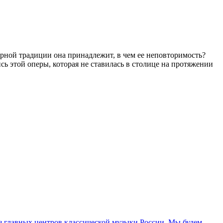
рной традиции она принадлежит, в чем ее неповторимость?
 этой оперы, которая не ставилась в столице на протяжении
з главных центров классической музыки России. Мы будем