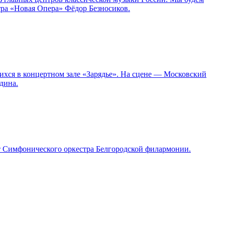
тра «Новая Опера» Фёдор Безносиков.
ихся в концертном зале «Зарядье». На сцене — Московский
дина.
т Симфонического оркестра Белгородской филармонии.