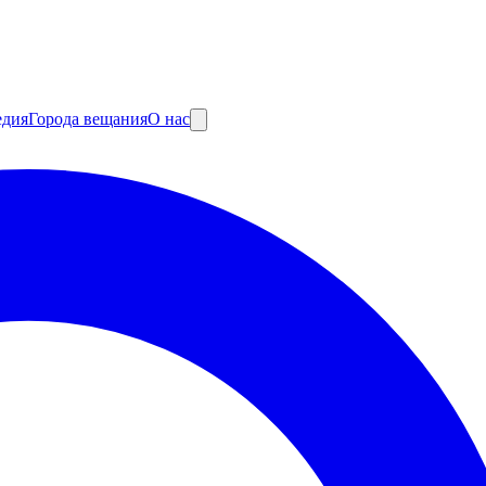
едия
Города вещания
О нас