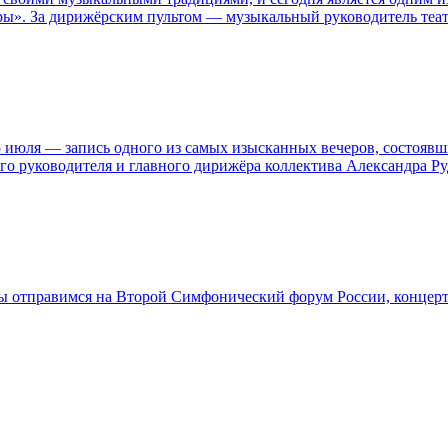
юры». За дирижёрским пультом — музыкальный руководитель теа
 июля — запись одного из самых изысканных вечеров, состоявш
го руководителя и главного дирижёра коллектива Александра Ру
Мы отправимся на Второй Симфонический форум России, концер