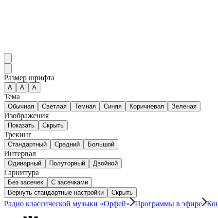
Размер шрифта
А
A
A
Тема
Обычная
Светлая
Темная
Синяя
Коричневая
Зеленая
Изображения
Показать
Скрыть
Трекинг
Стандартный
Средний
Большой
Интервал
Одинарный
Полуторный
Двойной
Гарнитура
Без засечек
С засечками
Вернуть стандартные настройки
Скрыть
Радио классической музыки «Орфей»
Программы в эфире
Ко