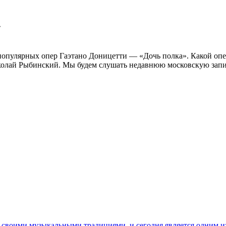
»
 популярных опер Гаэтано Доницетти — «Дочь полка». Какой опе
колай Рыбинский. Мы будем слушать недавнюю московскую запись
 своими музыкальными традициями, и сегодня является одним и