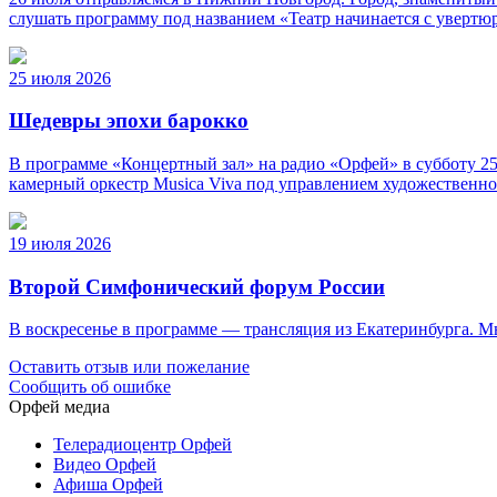
слушать программу под названием «Театр начинается с уверт
25 июля 2026
Шедевры эпохи барокко
В программе «Концертный зал» на радио «Орфей» в субботу 25
камерный оркестр Musica Viva под управлением художественно
19 июля 2026
Второй Симфонический форум России
В воскресенье в программе — трансляция из Екатеринбурга. 
Оставить отзыв или пожелание
Сообщить об ошибке
Орфей медиа
Телерадиоцентр Орфей
Видео Орфей
Афиша Орфей