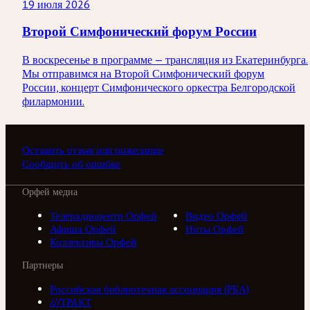
19 июля 2026
Второй Симфонический форум России
В воскресенье в программе — трансляция из Екатеринбурга.
Мы отправимся на Второй Симфонический форум
России, концерт Симфонического оркестра Белгородской
филармонии.
Оставить отзыв или пожелание
Сообщить об ошибке
Орфей медиа
Телерадиоцентр Орфей
Видео Орфей
Афиша Орфей
Ноты Орфей
Коллективы Орфей
Партнеры
Российская библиотечная ассоциация (РБА)
///ТРАКТ