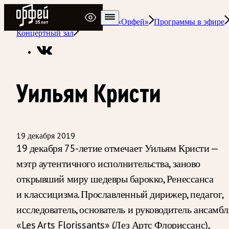
Радио Орфей
Радио классической музыки «Орфей»
Программы в эфире
Концертный зал
Уильям Кристи
19 декабря 2019
19 декабря 75-летие отмечает Уильям Кристи —
мэтр аутентичного исполнительства, заново
открывший миру шедевры барокко, Ренессанса
и классицизма. Прославленный дирижер, педагог,
исследователь, основатель и руководитель ансамбл
«Les Arts Florissants» (Лез Артс Флориссанс),