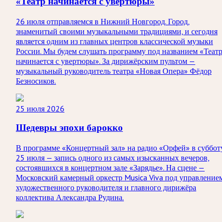
«Театр начинается с увертюры»
26 июля отправляемся в Нижний Новгород. Город,
знаменитый своими музыкальными традициями, и сегодня
является одним из главных центров классической музыки
России. Мы будем слушать программу под названием «Теат
начинается с увертюры». За дирижёрским пультом —
музыкальный руководитель театра «Новая Опера» Фёдор
Безносиков.
25 июля 2026
Шедевры эпохи барокко
В программе «Концертный зал» на радио «Орфей» в суббот
25 июля — запись одного из самых изысканных вечеров,
состоявшихся в концертном зале «Зарядье». На сцене —
Московский камерный оркестр Musica Viva под управление
художественного руководителя и главного дирижёра
коллектива Александра Рудина.