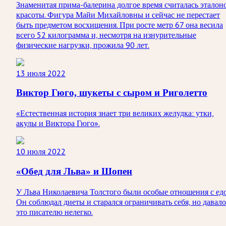
Знаменитая прима-балерина долгое время считалась эталон
красоты. Фигура Майи Михайловны и сейчас не перестает
быть предметом восхищения. При росте метр 67 она весила
всего 52 килограмма и, несмотря на изнурительные
физические нагрузки, прожила 90 лет.
13 июля 2022
Виктор Гюго, шукеты с сыром и Риголетто
«Естественная история знает три великих желудка: утки,
акулы и Виктора Гюго».
10 июля 2022
«Обед для Льва» и Шопен
У Льва Николаевича Толстого были особые отношения с едо
Он соблюдал диеты и старался ограничивать себя, но давало
это писателю нелегко.