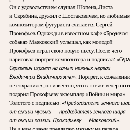
Он с удовольствием слушал Шопена, Листа
и Скрябина, дружил с Шостаковичем, но любимы
композитором футуриста считается Сергей
Прокофьев. Однажды в известном кафе «Бродячая
собака» Маяковский услышал, как молодой
Прокофьев играл свою новую пьесу. После чего
нарисовал портрет композитора и подписал:
«Серг
Сергеевич играет на самых нежных нервах
Портрет, к сожалению
Владимира Владимировича».
не сохранился, но известно, что в тот же вечер поэ
подарил Прокофьеву экземпляр «Войны и мира»
Толстого с подписью:
«Председателю земного ша
от секции музыки — председатель земного шара
от секции поэзии. Прокофьеву — Маяковский».
Ну, а нам с вами предлагаю музыку на первое,