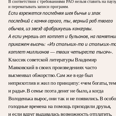
В соответствии с требованиями
РАО
нельзя ставить на пауз
и перематывать записи программ.
Если взрежется последняя шея бычья
и злак
последний с камня серого,
ты, верный раб твоего
обычая,
из звезд сфабрикуешь консервы.
А если умрешь от котлет и бульонов,
на памятни
прикажем высечь:
«Из стольких-то и стольких-т
котлет миллионов —
твоих четыреста тысяч».
Классик советской литературы Владимир
Маяковский в своих произведениях часто
высмеивал обжорство. Сам же в еде был
неприхотлив и жил по принципу: «чем богаты, те
и рады». В семье поэта денег не было, а когда
Володенька вырос, они так и не появились. В особ
голодные времена на помощь приходили друзья,
и если вдруг выдавалась возможность отплатить,