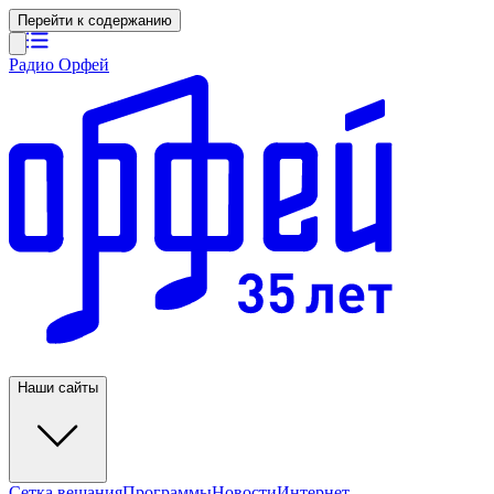
Перейти к содержанию
Радио Орфей
Наши сайты
Сетка вещания
Программы
Новости
Интернет-