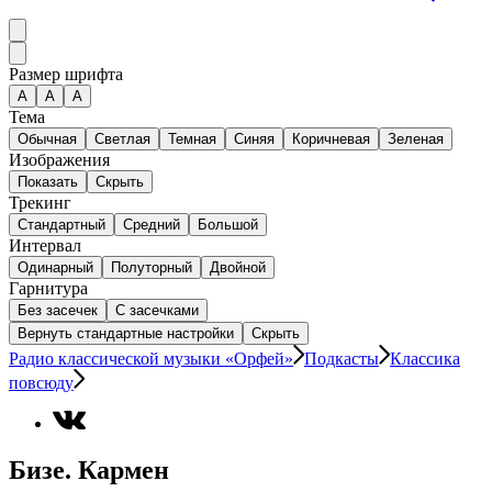
Размер шрифта
А
A
A
Тема
Обычная
Светлая
Темная
Синяя
Коричневая
Зеленая
Изображения
Показать
Скрыть
Трекинг
Стандартный
Средний
Большой
Интервал
Одинарный
Полуторный
Двойной
Гарнитура
Без засечек
С засечками
Вернуть стандартные настройки
Скрыть
Радио классической музыки «Орфей»
Подкасты
Классика
повсюду
Бизе. Кармен