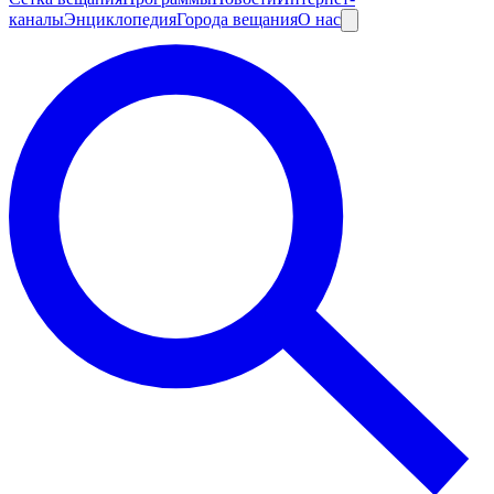
каналы
Энциклопедия
Города вещания
О нас