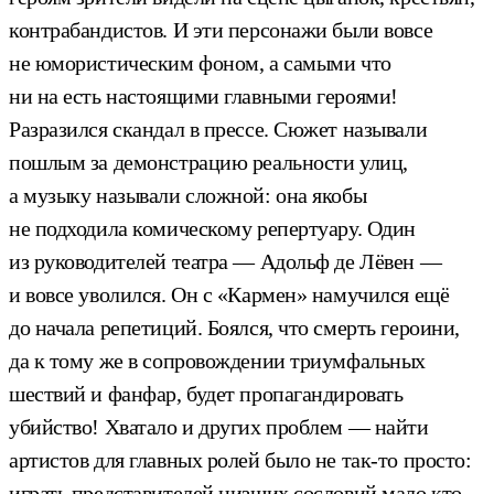
контрабандистов. И эти персонажи были вовсе
не юмористическим фоном, а самыми что
ни на есть настоящими главными героями!
Разразился скандал в прессе. Сюжет называли
пошлым за демонстрацию реальности улиц,
а музыку называли сложной: она якобы
не подходила комическому репертуару. Один
из руководителей театра — Адольф де Лёвен —
и вовсе уволился. Он с «Кармен» намучился ещё
до начала репетиций. Боялся, что смерть героини,
да к тому же в сопровождении триумфальных
шествий и фанфар, будет пропагандировать
убийство! Хватало и других проблем — найти
артистов для главных ролей было не так-то просто:
играть представителей низших сословий мало кто