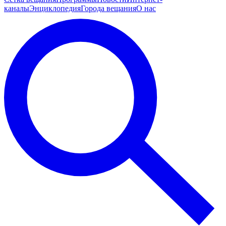
каналы
Энциклопедия
Города вещания
О нас