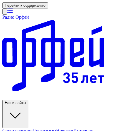
Перейти к содержанию
Радио Орфей
Наши сайты
Сетка вещания
Программы
Новости
Интернет-