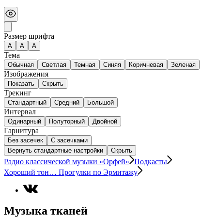
Размер шрифта
А
A
A
Тема
Обычная
Светлая
Темная
Синяя
Коричневая
Зеленая
Изображения
Показать
Скрыть
Трекинг
Стандартный
Средний
Большой
Интервал
Одинарный
Полуторный
Двойной
Гарнитура
Без засечек
С засечками
Вернуть стандартные настройки
Скрыть
Радио классической музыки «Орфей»
Подкасты
Хороший тон… Прогулки по Эрмитажу
Музыка тканей