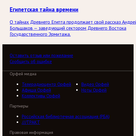
Египетская тайна времени
О тайнах Древнего Египта продолжает свой рассказ Андре
Большаков — заведующий сектором Древнего Востока
Государственного Эрмитажа.
Оставить отзыв или пожелание
Сообщить об ошибке
Орфей медиа
Телерадиоцентр Орфей
Видео Орфей
Афиша Орфей
Ноты Орфей
Коллективы Орфей
Партнеры
Российская библиотечная ассоциация (РБА)
///ТРАКТ
Правовая информация