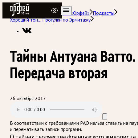
Радио Орфей
Радио классической музыки «Орфей»
Подкасты
Хороший тон… Прогулки по Эрмитажу
Тайны Антуана Ватто.
Передача вторая
26 октября 2017
В соответствии с требованиями
РАО
нельзя ставить на пау
и перематывать записи программ.
О тайнах творчества французского живописца