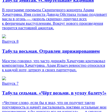
Табула девятая. «Смертельная» каденция
В программе премьера Скрипичного концерта Арама
Хачатуряна. Имя солиста Давида Ойстраха только подливает
масла в огонь — «король скрипки» приучил всех
к фееричным выступлениям. Вокруг нового произведения
творится настоящий ажиотаж.
Выпуск 8
Табула восьмая. Отравлен дирижированием
Маэстро говорил, что часто дирижёр Хачатурян критиковал
композитора Хачатуряна. Арам Ильич ревностно относился
к каждой ноте, штриху в своих партитурах.
Выпуск 7
Табула седьмая. «Чёрт возьми, в угоду балету!»
«Честное слово, если бы я знал, что он получит такую
популярность и начнёт расталкивать локтями остальные мои
произведения, я бы никогда его не написал», — в сердцах