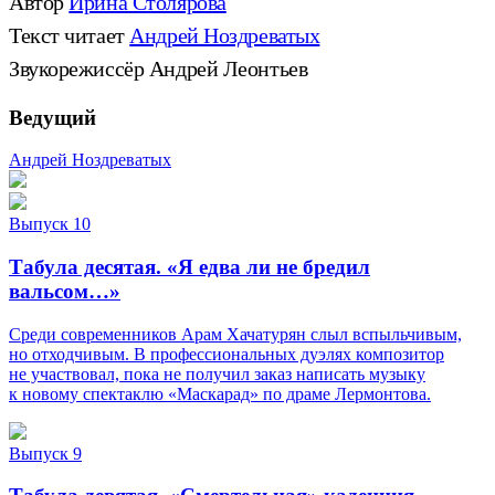
Автор
Ирина Столярова
Текст читает
Андрей Ноздреватых
Звукорежиссёр Андрей Леонтьев
Ведущий
Андрей Ноздреватых
Выпуск 10
Табула десятая. «Я едва ли не бредил
вальсом…»
Среди современников Арам Хачатурян слыл вспыльчивым,
но отходчивым. В профессиональных дуэлях композитор
не участвовал, пока не получил заказ написать музыку
к новому спектаклю «Маскарад» по драме Лермонтова.
Выпуск 9