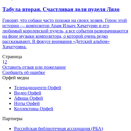
Табула вторая. Счастливая доля пуделя Лядо
Говорят, что собаки часто похожи на своих хозяев. Герои этой
истории — композитор Арам Ильич Хачатурян и его
любимый королевский пудель, а все события разворачиваются
на фоне музыки композитора, о которой очень редко
рассказывают. В фокусе внимания «Детский альбом»
Хачатуряна.
Страница
1
2
Оставить отзыв или пожелание
Сообщить об ошибке
Орфей медиа
Телерадиоцентр Орфей
Видео Орфей
Афиша Орфей
Ноты Орфей
Коллективы Орфей
Партнеры
Российская библиотечная ассоциация (РБА)