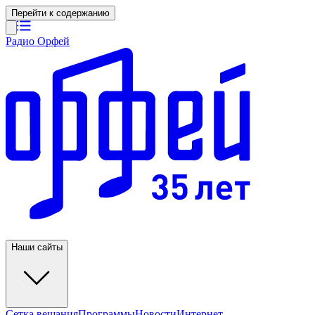
Перейти к содержанию
Радио Орфей
Наши сайты
Сетка вещания
Программы
Новости
Интернет-