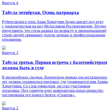
Выпуск 4
Табула четвёртая. Осень патриарха
Рубенсовского типа Арам Хачатурян бодро шагает под руку
с донкихотистым на вид Мстиславом Ростроповичем. Трудно
представить, что столь разных по возрасту и эмоциональному
строю людей связывают долгие личные и профессиональные
отношения.
Выпуск 3
Табула третья. Первая встреча с балетмейстером
должна быть в суде
В милицейских сводках Ленинграда первых послесталинских
лет должен сохраниться протокол, где упоминается имя Арама
Хачатуряна. Со слов очевидцев, он стал участником
потасовки. Под горячую руку композитора попал режиссёр-
постановщик его нового балета «Спартак».
Выпуск 2