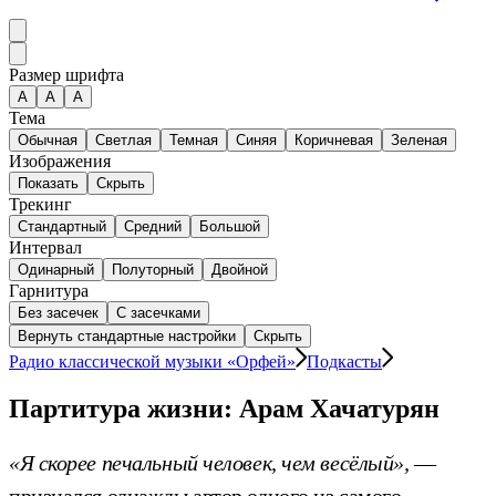
Размер шрифта
А
A
A
Тема
Обычная
Светлая
Темная
Синяя
Коричневая
Зеленая
Изображения
Показать
Скрыть
Трекинг
Стандартный
Средний
Большой
Интервал
Одинарный
Полуторный
Двойной
Гарнитура
Без засечек
С засечками
Вернуть стандартные настройки
Скрыть
Радио классической музыки «Орфей»
Подкасты
Партитура жизни: Арам Хачатурян
«Я скорее печальный человек, чем весёлый»,
—
признался однажды автор одного из самого