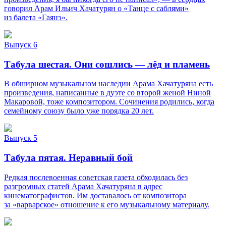
говорил Арам Ильич Хачатурян о «Танце с саблями»
из балета «Гаянэ».
Выпуск 6
Табула шестая. Они сошлись — лёд и пламень
В обширном музыкальном наследии Арама Хачатуряна есть
произведения, написанные в дуэте со второй женой Ниной
Макаровой, тоже композитором. Сочинения родились, когда
семейному союзу было уже порядка 20 лет.
Выпуск 5
Табула пятая. Неравный бой
Редкая послевоенная советская газета обходилась без
разгромных статей Арама Хачатуряна в адрес
кинематографистов. Им доставалось от композитора
за «варварское» отношение к его музыкальному материалу.