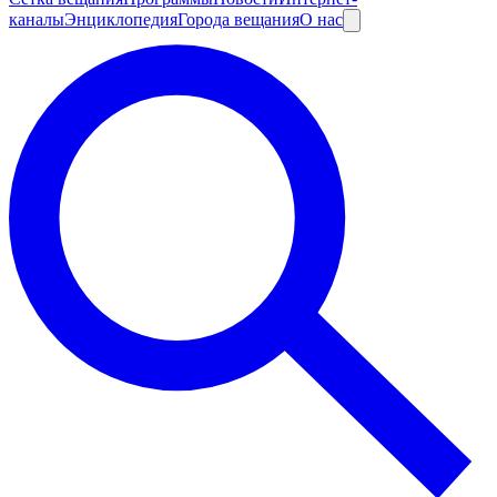
каналы
Энциклопедия
Города вещания
О нас