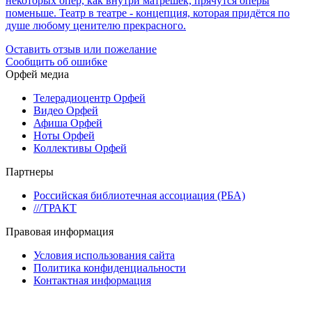
некоторых опер, как внутри матрёшек, прячутся оперы
поменьше. Театр в театре - концепция, которая придётся по
душе любому ценителю прекрасного.
Оставить отзыв или пожелание
Сообщить об ошибке
Орфей медиа
Телерадиоцентр Орфей
Видео Орфей
Афиша Орфей
Ноты Орфей
Коллективы Орфей
Партнеры
Российская библиотечная ассоциация (РБА)
///ТРАКТ
Правовая информация
Условия использования сайта
Политика конфиденциальности
Контактная информация