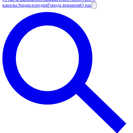
каналы
Энциклопедия
Города вещания
О нас