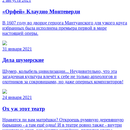
2 августа 2021
«Орфей» Клаудио Монтеверди
В 1607 году во дворце герцога Мантуанского для узкого круга
избранных была исполнена премьера первой в мире
настоящей оперы.
31 января 2021
Дела шумерские
Шумер, колыбель цивилизации... Неудивительно, что эта
загадочная культура влечёт к себе не только археологов и
охотников за сокровищами, но даже оперных композиторов!
24 января 2021
Ох уж этот театр
Нравятся ли вам матрёшки? Откроешь румяную деревянную
барышню - а там ещё одна! И в театре ровно также - внутри