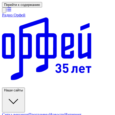
Перейти к содержанию
Радио Орфей
Наши сайты
Сетка вещания
Программы
Новости
Интернет-