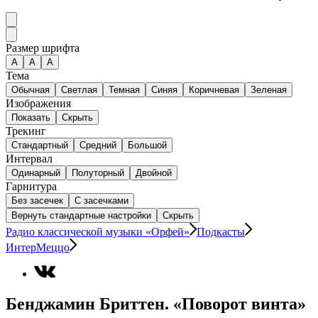
Размер шрифта
А
A
A
Тема
Обычная
Светлая
Темная
Синяя
Коричневая
Зеленая
Изображения
Показать
Скрыть
Трекинг
Стандартный
Средний
Большой
Интервал
Одинарный
Полуторный
Двойной
Гарнитура
Без засечек
С засечками
Вернуть стандартные настройки
Скрыть
Радио классической музыки «Орфей»
Подкасты
ИнтерМеццо
Бенджамин Бриттен. «Поворот винта»