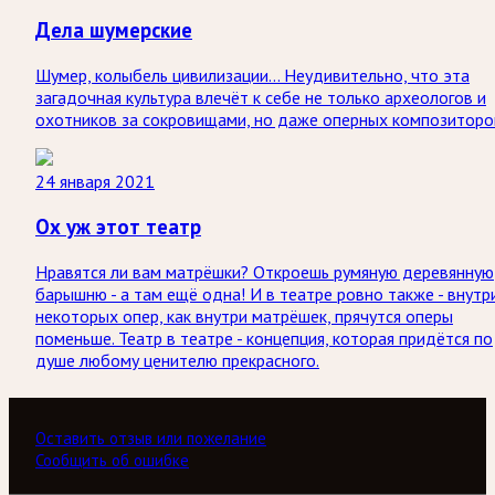
Дела шумерские
Шумер, колыбель цивилизации... Неудивительно, что эта
загадочная культура влечёт к себе не только археологов и
охотников за сокровищами, но даже оперных композиторо
24 января 2021
Ох уж этот театр
Нравятся ли вам матрёшки? Откроешь румяную деревянную
барышню - а там ещё одна! И в театре ровно также - внутр
некоторых опер, как внутри матрёшек, прячутся оперы
поменьше. Театр в театре - концепция, которая придётся по
душе любому ценителю прекрасного.
Оставить отзыв или пожелание
Сообщить об ошибке