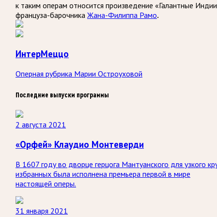
к таким операм относится произведение «Галантные Инди
француза-барочника
Жана-Филиппа Рамо
.
ИнтерМеццо
Оперная рубрика Марии Остроуховой
Последние выпуски программы
2 августа 2021
«Орфей» Клаудио Монтеверди
В 1607 году во дворце герцога Мантуанского для узкого кр
избранных была исполнена премьера первой в мире
настоящей оперы.
31 января 2021