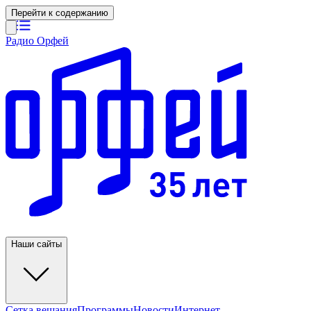
Перейти к содержанию
Радио Орфей
Наши сайты
Сетка вещания
Программы
Новости
Интернет-