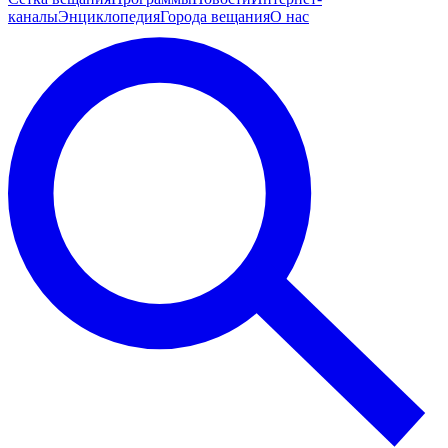
каналы
Энциклопедия
Города вещания
О нас