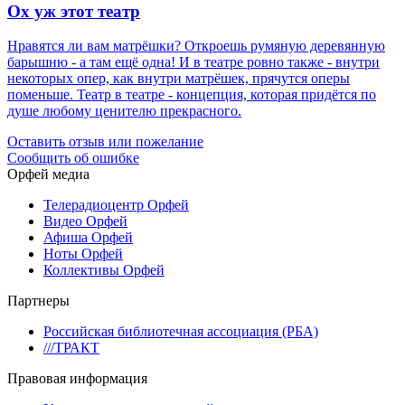
Ох уж этот театр
Нравятся ли вам матрёшки? Откроешь румяную деревянную
барышню - а там ещё одна! И в театре ровно также - внутри
некоторых опер, как внутри матрёшек, прячутся оперы
поменьше. Театр в театре - концепция, которая придётся по
душе любому ценителю прекрасного.
Оставить отзыв или пожелание
Сообщить об ошибке
Орфей медиа
Телерадиоцентр Орфей
Видео Орфей
Афиша Орфей
Ноты Орфей
Коллективы Орфей
Партнеры
Российская библиотечная ассоциация (РБА)
///ТРАКТ
Правовая информация