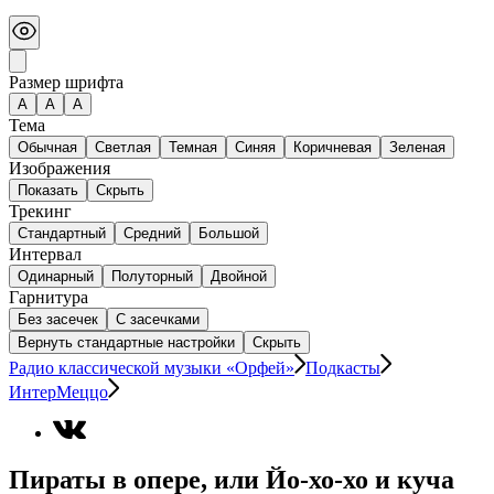
Размер шрифта
А
A
A
Тема
Обычная
Светлая
Темная
Синяя
Коричневая
Зеленая
Изображения
Показать
Скрыть
Трекинг
Стандартный
Средний
Большой
Интервал
Одинарный
Полуторный
Двойной
Гарнитура
Без засечек
С засечками
Вернуть стандартные настройки
Скрыть
Радио классической музыки «Орфей»
Подкасты
ИнтерМеццо
Пираты в опере, или Йо-хо-хо и куча