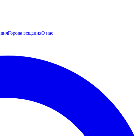
едия
Города вещания
О нас