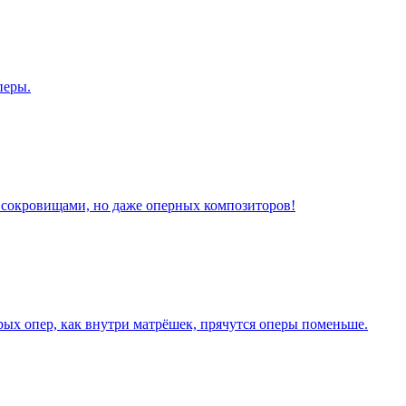
перы.
за сокровищами, но даже оперных композиторов!
рых опер, как внутри матрёшек, прячутся оперы поменьше.