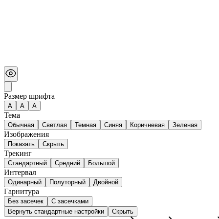
Размер шрифта
А
A
A
Тема
Обычная
Светлая
Темная
Синяя
Коричневая
Зеленая
Изображения
Показать
Скрыть
Трекинг
Стандартный
Средний
Большой
Интервал
Одинарный
Полуторный
Двойной
Гарнитура
Без засечек
С засечками
Вернуть стандартные настройки
Скрыть