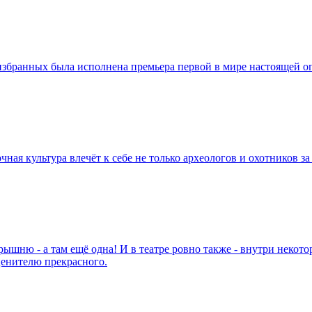
 избранных была исполнена премьера первой в мире настоящей о
чная культура влечёт к себе не только археологов и охотников 
шню - а там ещё одна! И в театре ровно также - внутри некото
ценителю прекрасного.