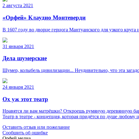
2 августа 2021
«Орфей» Клаудио Монтеверди
В 1607 году во дворце герцога Мантуанского для узкого круга
31 января 2021
Дела шумерские
Шумер, колыбель цивилизации... Неудивительно, что эта загадо
24 января 2021
Ох уж этот театр
Нравятся ли вам матрёшки? Откроешь румяную деревянную бары
Театр в театре - концепция, которая придётся по душе любому 
Оставить отзыв или пожелание
Сообщить об ошибке
Орфей медиа