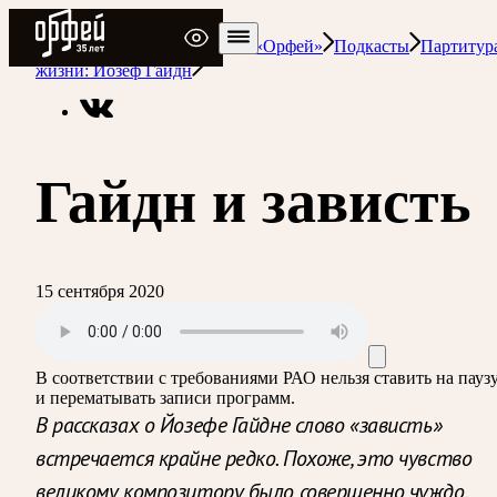
Радио Орфей
Радио классической музыки «Орфей»
Подкасты
Партитур
жизни: Йозеф Гайдн
Гайдн и зависть
15 сентября 2020
В соответствии с требованиями
РАО
нельзя ставить на пауз
и перематывать записи программ.
В рассказах о Йозефе Гайдне слово «зависть»
встречается крайне редко. Похоже, это чувство
великому композитору было совершенно чуждо.