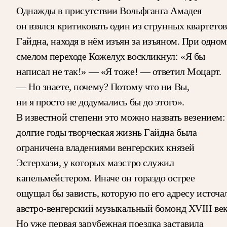
Однажды в присутствии Вольфганга Амадея
он взялся критиковать один из струнных квартетов
Гайдна, находя в нём изъян за изъяном. При одном
смелом переходе Кожел
у
х воскликнул: «Я бы
написал не так!» — «Я тоже! — ответил Моцарт.
— Но знаете, почему? Потому что ни Вы,
ни я просто не додумались бы до этого».
В известной степени это можно назвать везением:
долгие годы творческая жизнь Гайдна была
ограничена владениями венгерских князей
Эстерхази, у которых маэстро служил
капельмейстером. Иначе он гораздо острее
ощущал бы зависть, которую по его адресу источа
австро-венгерский музыкальный бомонд XVIII век
Но уже первая зарубежная поездка заставила