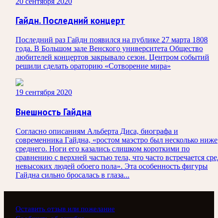
20 сентября 2020
Гайдн. Последний концерт
Последний раз Гайдн появился на публике 27 марта 1808
года. В Большом зале Венского университета Общество
любителей концертов закрывало сезон. Центром событий
решили сделать ораторию «Сотворение мира»
19 сентября 2020
Внешность Гайдна
Согласно описаниям Альберта Диса, биографа и
современника Гайдна, «ростом маэстро был несколько ниже
среднего. Ноги его казались слишком короткими по
сравнению с верхней частью тела, что часто встречается ср
невысоких людей обоего пола». Эта особенность фигуры
Гайдна сильно бросалась в глаза...
Оставить отзыв или пожелание