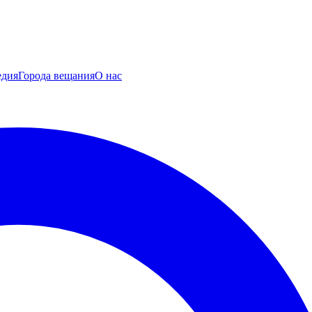
едия
Города вещания
О нас