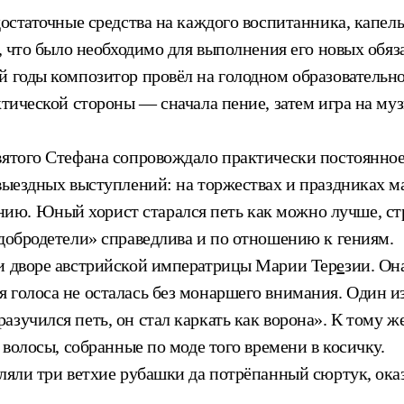
достаточные средства на каждого воспитанника, капел
ё, что было необходимо для выполнения его новых обяз
й годы композитор провёл на голодном образовательн
актической стороны — сначала пение, затем игра на 
вятого Стефана сопровождало практически постоянное
 выездных выступлений: на торжествах и праздниках м
ю. Юный хорист старался петь как можно лучше, стре
 добродетели» справедлива и по отношению к гениям.
ри дворе австрийской императрицы Марии Тер
е
зии. Он
 голоса не осталась без монаршего внимания. Один и
зучился петь, он стал каркать как ворона». К тому ж
 волосы, собранные по моде того времени в косичку.
авляли три ветхие рубашки да потрёпанный сюртук, о