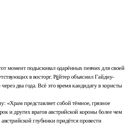
 тот момент подыскивал одарённых певчих для своей
утствующих в восторг. Р
ё
йтер объяснил Гайдну-
 через два года. Всё это время кандидату в хористы
у: «Храм представляет собой тёмное, грязное
урок и других врагов австрийской короны более чем
з австрийской глубинки придётся провести