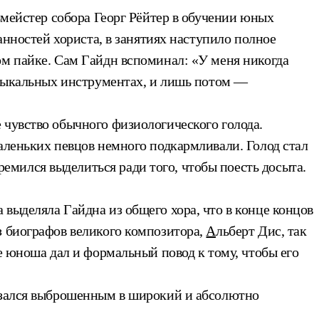
ьмейстер собора Георг Рёйтер в обучении юных
анностей хориста, в занятиях наступило полное
ом пайке. Сам Гайдн вспоминал: «У меня никогда
музыкальных инструментах, и лишь потом —
 чувство обычного физиологического голода.
аленьких певцов немного подкармливали. Голод стал
мился выделиться ради того, чтобы поесть досыта.
а выделяла Гайдна из общего хора, что в конце концов
з биографов великого композитора,
А
льберт Дис, так
е юноша дал и формальный повод к тому, чтобы его
казался выброшенным в широкий и абсолютно