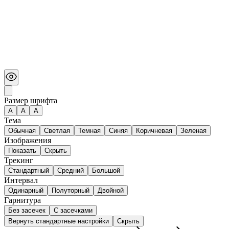
Размер шрифта
А
A
A
Тема
Обычная
Светлая
Темная
Синяя
Коричневая
Зеленая
Изображения
Показать
Скрыть
Трекинг
Стандартный
Средний
Большой
Интервал
Одинарный
Полуторный
Двойной
Гарнитура
Без засечек
С засечками
Вернуть стандартные настройки
Скрыть