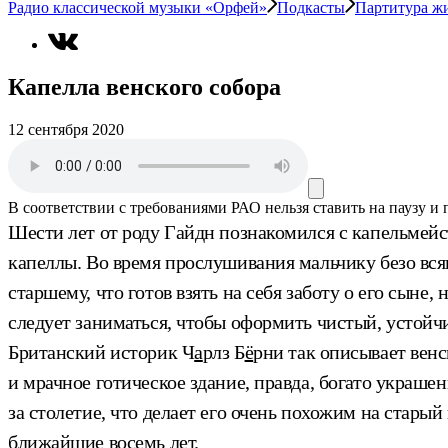
Радио классической музыки «Орфей»
Подкасты
Партитура ж
Капелла венского собора
12 сентября 2020
В соответствии с требованиями
РАО
нельзя ставить на паузу и
Шести лет от роду Гайдн познакомился с капельмейс
капеллы. Во время прослушивания мальчику безо всяк
старшему, что готов взять на себя заботу о его сыне,
следует заниматься, чтобы оформить чистый, устойч
Британский историк Ч
а
рлз Б
ё
рни так описывает венс
и мрачное готическое здание, правда, богато украше
за столетие, что делает его очень похожим на стары
ближайшие восемь лет.