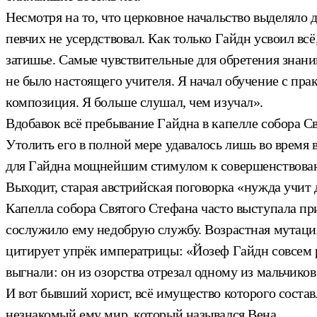
Несмотря на то, что церковное начальство выделяло 
певчих не усердствовал. Как только Гайдн усвоил вс
затишье. Самые чувствительные для обретения знани
не было настоящего учителя. Я начал обучение с пр
композиция. Я больше слушал, чем изучал».
Вдобавок всё пребывание Гайдна в капелле собора С
Утолить его в полной мере удавалось лишь во время
для Гайдна мощнейшим стимулом к совершенствовани
Выходит, старая австрийская поговорка «нужда учит
Капелла собора Святого Стефана часто выступала п
сослужило ему недобрую службу. Возрастная мутация
цитирует упрёк императрицы: «Йозеф Гайдн совсем ра
выгнали: он из озорства отрезал одному из мальчиков
И вот бывший хорист, всё имущество которого сост
незнакомый ему мир, который назывался Вена.