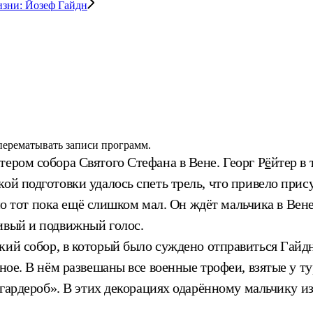
изни: Йозеф Гайдн
 перематывать записи программ.
тером собора Святого Стефана в Вене. Георг Р
ё
йтер в
ой подготовки удалось спеть трель, что привело прис
 но тот пока ещё слишком мал. Он ждёт мальчика в Вене
ивый и подвижный голос.
кий собор, в который было суждено отправиться Гайдн
нное. В нём развешаны все военные трофеи, взятые у т
й гардероб». В этих декорациях одарённому мальчику и