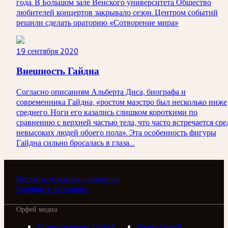
года. В Большом зале Венского университета Общество
любителей концертов закрывало сезон. Центром событий
решили сделать ораторию «Сотворение мира»
19 сентября 2020
Внешность Гайдна
Согласно описаниям Альберта Диса, биографа и
современника Гайдна, «ростом маэстро был несколько ниже
среднего. Ноги его казались слишком короткими по
сравнению с верхней частью тела, что часто встречается сре
невысоких людей обоего пола». Эта особенность фигуры
Гайдна сильно бросалась в глаза...
Оставить отзыв или пожелание
Сообщить об ошибке
Орфей медиа
Телерадиоцентр Орфей
Видео Орфей