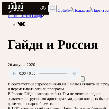
Радио Орфей
Радио классической музыки «Орфей»
Подкасты
Партитур
жизни: Йозеф Гайдн
Гайдн и Россия
26 августа 2020
В соответствии с требованиями
РАО
нельзя ставить на пауз
и перематывать записи программ.
В России Гайдн никогда не был. Тем не менее он водил
знакомство с русскими аристократами, среди которых были
даже члены царской семьи.
В 1781 году русский цесаревич Павел Петрович, будущий