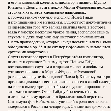
и его итальянский коллега, композитор и пианист Муцио
Клементи. День спустя в покоях Марии Фёдоровны несколь
струнных квартетов, специально написанных
к торжественному случаю, исполнял Йозеф Гайдн
и приглашённые им музыканты. Существуют документальн
свидетельства того, что великая княгиня была в восторге,
взяла у маэстро несколько уроков пения, воспользовавшись
случаем, и даже подарила ему шкатулку с бриллиантами.
Шесть произведений, которые Гайдн посвятил Павлу I, был
объединены в op. 33 и до сих пор неформально называются
«русскими квартетами».
Спустя некоторое время в Петербург отбыл композитор,
пианист и органист Сигизмунд фон Нойком. Гайдн
воспользовался случаем и отправил со своим любимым
учеником послание к Марии Фёдоровне Романовой
(в то время она уже была вдовой Павла I). К письму маэстро
приложил двадцать свеженаписанных песен в явной надеж
на то, что императрица не забыла его уроки и продолжает
заниматься пением. Ответ Гайдну был очень тёплым
и личным, к нему прилагался бриллиантовый перстень.
Сигизмунд фон Нойком, выступивший в роли почтальона,
задержался в России на четыре года. Он занимал должность