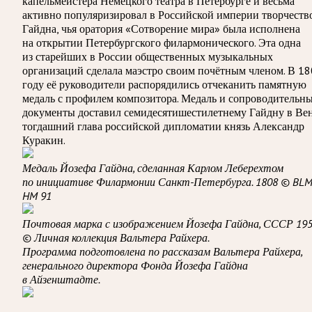
капельмейстера Немецкого театра в Петербурге и весьма
активно популяризировал в Российской империи творчеств
Гайдна, чья оратория «Сотворение мира» была исполнена
на открытии Петербургского филармонического. Эта одна
из старейших в России общественных музыкальных
организаций сделала маэстро своим почётным членом. В 1
году её руководители распорядились отчеканить памятную
медаль с профилем композитора. Медаль и сопроводительн
документы доставил семидесятишестилетнему Гайдну в Ве
тогдашний глава российской дипломатии князь Александр
Куракин.
Медаль Йозефа Гайдна, сделанная Карлом Леберехтом
по инициативе Филармонии Санкт-Петербурга. 1808 © BL
HM 91
Почтовая марка с изображением Йозефа Гайдна, СССР 19
© Личная коллекция Вальтера Райхера.
Программа подготовлена по рассказам Вальтера Райхера,
генерального директора Фонда Йозефа Гайдна
в Айзенштадте.