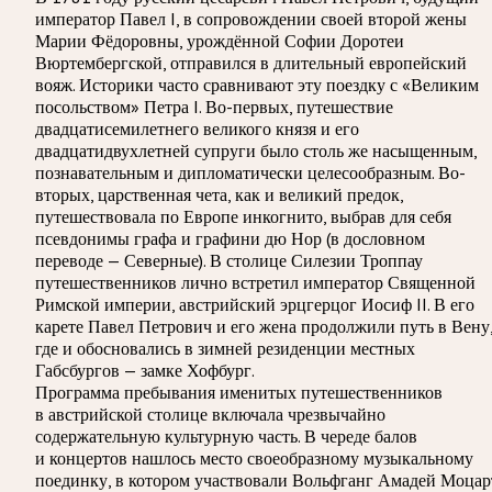
император Павел I, в сопровождении своей второй жены
Марии Фёдоровны, урождённой Софии Доротеи
Вюртембергской, отправился в длительный европейский
вояж. Историки часто сравнивают эту поездку с «Великим
посольством» Петра I. Во-первых, путешествие
двадцатисемилетнего великого князя и его
двадцатидвухлетней супруги было столь же насыщенным,
познавательным и дипломатически целесообразным. Во-
вторых, царственная чета, как и великий предок,
путешествовала по Европе инкогнито, выбрав для себя
псевдонимы графа и графини дю Нор (в дословном
переводе — Северные). В столице Силезии Троппау
путешественников лично встретил император Священной
Римской империи, австрийский эрцгерцог Иосиф II. В его
карете Павел Петрович и его жена продолжили путь в Вену
где и обосновались в зимней резиденции местных
Габсбургов — замке Хофбург.
Программа пребывания именитых путешественников
в австрийской столице включала чрезвычайно
содержательную культурную часть. В череде балов
и концертов нашлось место своеобразному музыкальному
поединку, в котором участвовали Вольфганг Амадей Моцар