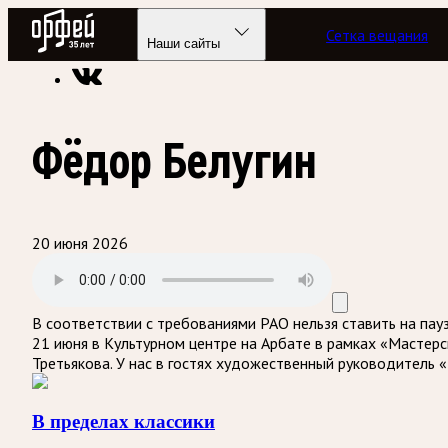
Радио Орфей
Сетка вещания
Радио классической музыки «Орфей»
Программы в эфире
Наши сайты
Фёдор Белугин
20 июня 2026
В соответствии с требованиями
РАО
нельзя ставить на пау
21 июня в Культурном центре на Арбате в рамках «Мастер
Третьякова. У нас в гостях художественный руководитель «
В пределах классики