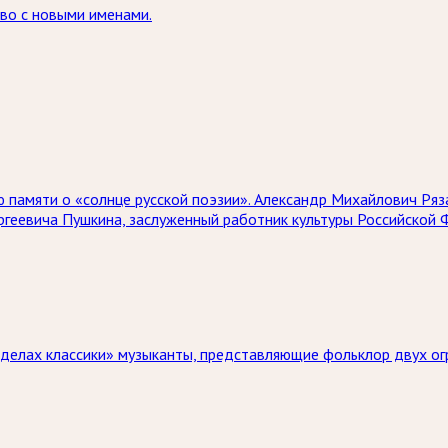
тво с новыми именами.
ию памяти о «солнце русской поэзии». Александр Михайлович Ря
ргеевича Пушкина, заслуженный работник культуры Российской 
ределах классики» музыканты, представляющие фольклор двух ог