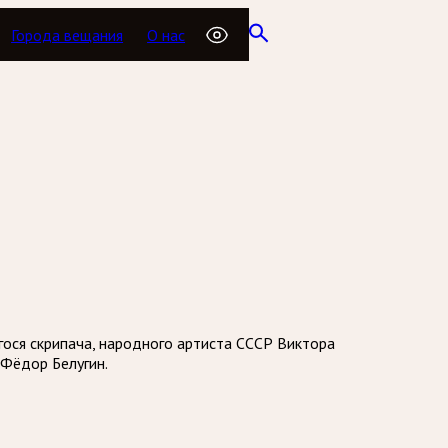
Города вещания
О нас
гося скрипача, народного артиста СССР Виктора
 Фёдор Белугин.