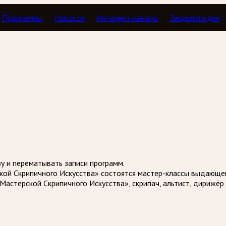
Программы
Новости
Интернет-каналы
Энциклопедия
В пределах классики
зу и перематывать записи программ.
ской Скрипичного Искусства» состоятся мастер-классы выдающе
Мастерской Скрипичного Искусства», скрипач, альтист, дирижёр