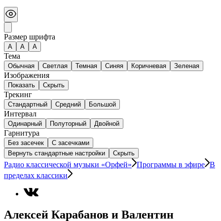
Размер шрифта
А
A
A
Тема
Обычная
Светлая
Темная
Синяя
Коричневая
Зеленая
Изображения
Показать
Скрыть
Трекинг
Стандартный
Средний
Большой
Интервал
Одинарный
Полуторный
Двойной
Гарнитура
Без засечек
С засечками
Вернуть стандартные настройки
Скрыть
Радио классической музыки «Орфей»
Программы в эфире
В
пределах классики
Алексей Карабанов и Валентин