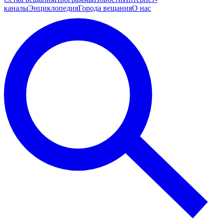
каналы
Энциклопедия
Города вещания
О нас