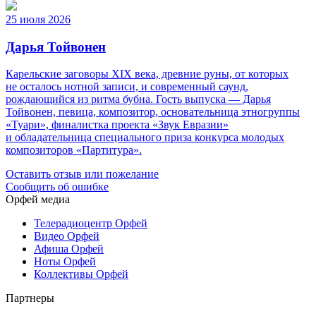
25 июля 2026
Дарья Тойвонен
Карельские заговоры XIX века, древние руны, от которых
не осталось нотной записи, и современный саунд,
рождающийся из ритма бубна. Гость выпуска — Дарья
Тойвонен, певица, композитор, основательница этногруппы
«Туари», финалистка проекта «Звук Евразии»
и обладательница специального приза конкурса молодых
композиторов «Партитура».
Оставить отзыв или пожелание
Сообщить об ошибке
Орфей медиа
Телерадиоцентр Орфей
Видео Орфей
Афиша Орфей
Ноты Орфей
Коллективы Орфей
Партнеры