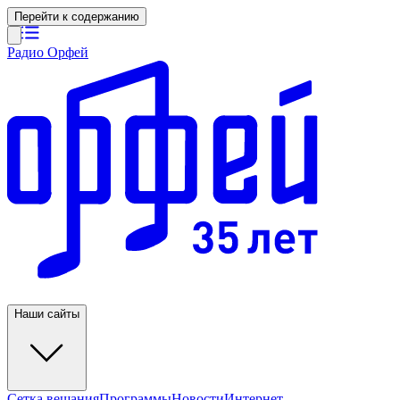
Перейти к содержанию
Радио Орфей
Наши сайты
Сетка вещания
Программы
Новости
Интернет-