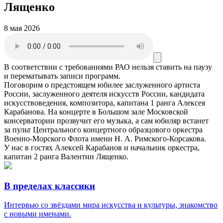
Лященко
8 мая 2026
В соответствии с требованиями
РАО
нельзя ставить на паузу
и перематывать записи программ.
Поговорим о предстоящем юбилее заслуженного артиста
России, заслуженного деятеля искусств России, кандидата
искусствоведения, композитора, капитана 1 ранга Алексея
Карабанова. На концерте в Большом зале Московской
консерватории прозвучит его музыка, а сам юбиляр встанет
за пульт Центрального концертного образцового оркестра
Военно-Морского Флота имени Н. А. Римского-Корсакова.
У нас в гостях Алексей Карабанов и начальник оркестра,
капитан 2 ранга Валентин Лященко.
В пределах классики
Интервью со звёздами мира искусства и культуры, знакомство
с новыми именами.