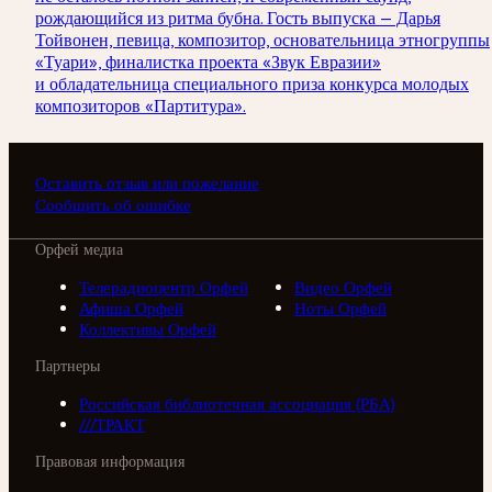
рождающийся из ритма бубна. Гость выпуска — Дарья
Тойвонен, певица, композитор, основательница этногруппы
«Туари», финалистка проекта «Звук Евразии»
и обладательница специального приза конкурса молодых
композиторов «Партитура».
Оставить отзыв или пожелание
Сообщить об ошибке
Орфей медиа
Телерадиоцентр Орфей
Видео Орфей
Афиша Орфей
Ноты Орфей
Коллективы Орфей
Партнеры
Российская библиотечная ассоциация (РБА)
///ТРАКТ
Правовая информация