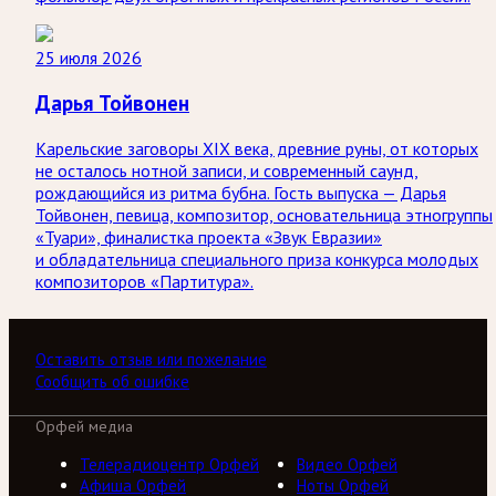
25 июля 2026
Дарья Тойвонен
Карельские заговоры XIX века, древние руны, от которых
не осталось нотной записи, и современный саунд,
рождающийся из ритма бубна. Гость выпуска — Дарья
Тойвонен, певица, композитор, основательница этногруппы
«Туари», финалистка проекта «Звук Евразии»
и обладательница специального приза конкурса молодых
композиторов «Партитура».
Оставить отзыв или пожелание
Сообщить об ошибке
Орфей медиа
Телерадиоцентр Орфей
Видео Орфей
Афиша Орфей
Ноты Орфей