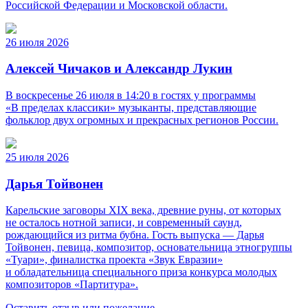
Российской Федерации и Московской области.
26 июля 2026
Алексей Чичаков и Александр Лукин
В воскресенье 26 июля в 14:20 в гостях у программы
«В пределах классики» музыканты, представляющие
фольклор двух огромных и прекрасных регионов России.
25 июля 2026
Дарья Тойвонен
Карельские заговоры XIX века, древние руны, от которых
не осталось нотной записи, и современный саунд,
рождающийся из ритма бубна. Гость выпуска — Дарья
Тойвонен, певица, композитор, основательница этногруппы
«Туари», финалистка проекта «Звук Евразии»
и обладательница специального приза конкурса молодых
композиторов «Партитура».
Оставить отзыв или пожелание