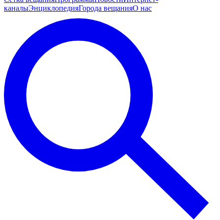
каналы
Энциклопедия
Города вещания
О нас