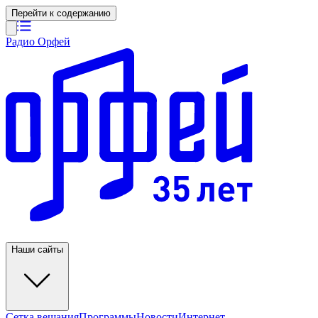
Перейти к содержанию
Радио Орфей
Наши сайты
Сетка вещания
Программы
Новости
Интернет-