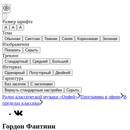
Размер шрифта
А
A
A
Тема
Обычная
Светлая
Темная
Синяя
Коричневая
Зеленая
Изображения
Показать
Скрыть
Трекинг
Стандартный
Средний
Большой
Интервал
Одинарный
Полуторный
Двойной
Гарнитура
Без засечек
С засечками
Вернуть стандартные настройки
Скрыть
Радио классической музыки «Орфей»
Программы в эфире
В
пределах классики
Гордон Фантини