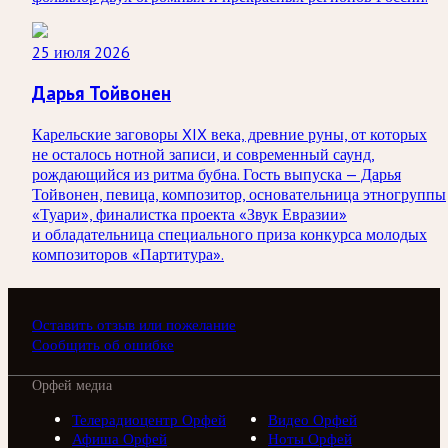
25 июля 2026
Дарья Тойвонен
Карельские заговоры XIX века, древние руны, от которых
не осталось нотной записи, и современный саунд,
рождающийся из ритма бубна. Гость выпуска — Дарья
Тойвонен, певица, композитор, основательница этногруппы
«Туари», финалистка проекта «Звук Евразии»
и обладательница специального приза конкурса молодых
композиторов «Партитура».
Оставить отзыв или пожелание
Сообщить об ошибке
Орфей медиа
Телерадиоцентр Орфей
Видео Орфей
Афиша Орфей
Ноты Орфей