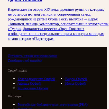
Карельские заговоры XIX века, древние руны, от которых
не осталось нотной записи, и современный саунд,
рождающийся из ритма бубна. Гость выпуска — Дарья
Тойвонен, певица, композитор, основательница этногруппы
«Туари», финалистка проекта «Звук Евразии»
и обладательница специального приза конкурса молодых
композиторов «Партитура».
Оставить отзыв или пожелание
Сообщить об ошибке
Орфей медиа
Телерадиоцентр Орфей
Видео Орфей
Афиша Орфей
Ноты Орфей
Коллективы Орфей
Партнеры
Российская библиотечная ассоциация (РБА)