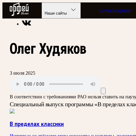
Радио Орфей
Сетка вещания
Радио классической музыки «Орфей»
Программы в эфире
Наши сайты
Олег Худяков
3 июля 2025
В соответствии с требованиями
РАО
нельзя ставить на пау
Специальный выпуск программы «В пределах клас
В пределах классики
Интервью со звёздами мира искусства и культуры, знакомс