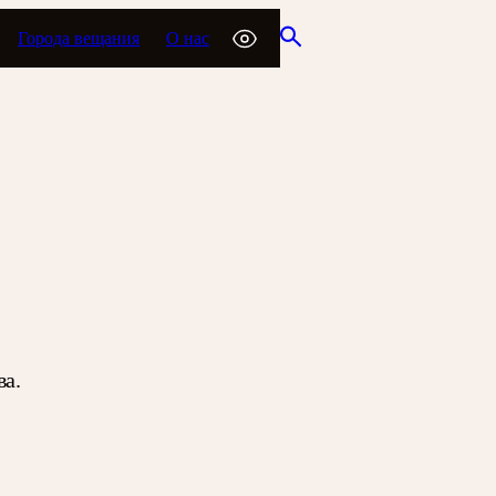
Города вещания
О нас
ва.