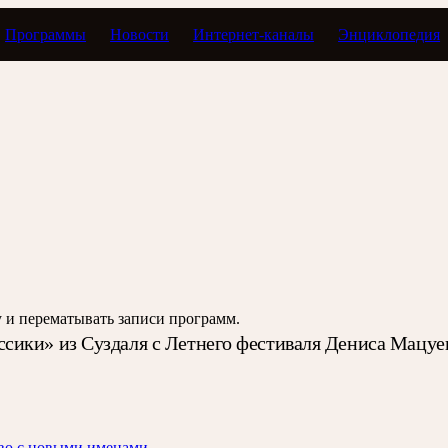
Программы
Новости
Интернет-каналы
Энциклопедия
В пределах классики
зу и перематывать записи программ.
сики» из Суздаля с Летнего фестиваля Дениса Мацуе
тво с новыми именами.