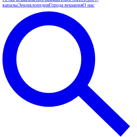
каналы
Энциклопедия
Города вещания
О нас