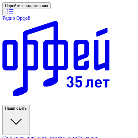
Перейти к содержанию
Радио Орфей
Наши сайты
Сетка вещания
Программы
Новости
Интернет-