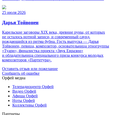
25 июля 2026
Дарья Тойвонен
Карельские заговоры XIX века, древние руны, от которых
не осталось нотной записи, и современный саунд,
рождающийся из ритма бубна. Гость выпуска — Дарья
Тойвонен, певица, композитор, основательница этногруппы
«Туари», финалистка проекта «Звук Евразии»
и обладательница специального приза конкурса молодых
композиторов «Партитура».
Оставить отзыв или пожелание
Сообщить об ошибке
Орфей медиа
Телерадиоцентр Орфей
Видео Орфей
Афиша Орфей
Ноты Орфей
Коллективы Орфей
Партнеры