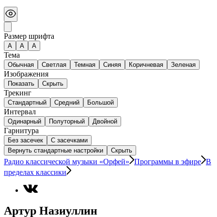
Размер шрифта
А
A
A
Тема
Обычная
Светлая
Темная
Синяя
Коричневая
Зеленая
Изображения
Показать
Скрыть
Трекинг
Стандартный
Средний
Большой
Интервал
Одинарный
Полуторный
Двойной
Гарнитура
Без засечек
С засечками
Вернуть стандартные настройки
Скрыть
Радио классической музыки «Орфей»
Программы в эфире
В
пределах классики
Артур Назиуллин