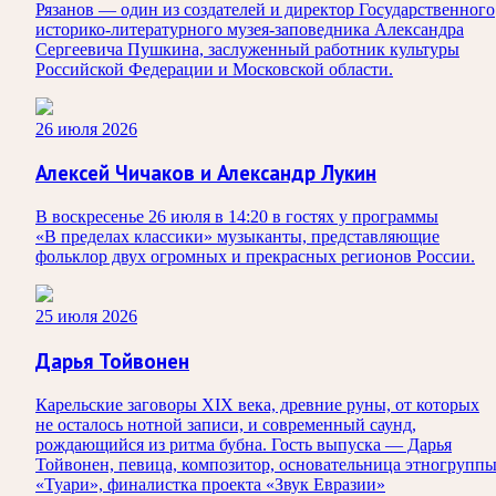
Рязанов — один из создателей и директор Государственного
историко‑литературного музея‑заповедника Александра
Сергеевича Пушкина, заслуженный работник культуры
Российской Федерации и Московской области.
26 июля 2026
Алексей Чичаков и Александр Лукин
В воскресенье 26 июля в 14:20 в гостях у программы
«В пределах классики» музыканты, представляющие
фольклор двух огромных и прекрасных регионов России.
25 июля 2026
Дарья Тойвонен
Карельские заговоры XIX века, древние руны, от которых
не осталось нотной записи, и современный саунд,
рождающийся из ритма бубна. Гость выпуска — Дарья
Тойвонен, певица, композитор, основательница этногрупп
«Туари», финалистка проекта «Звук Евразии»