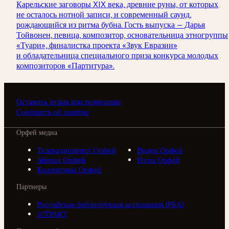
Карельские заговоры XIX века, древние руны, от которых
не осталось нотной записи, и современный саунд,
рождающийся из ритма бубна. Гость выпуска — Дарья
Тойвонен, певица, композитор, основательница этногруппы
«Туари», финалистка проекта «Звук Евразии»
и обладательница специального приза конкурса молодых
композиторов «Партитура».
Оставить отзыв или пожелание
Сообщить об ошибке
Орфей медиа
Телерадиоцентр Орфей
Видео Орфей
Афиша Орфей
Ноты Орфей
Коллективы Орфей
Партнеры
Российская библиотечная ассоциация (РБА)
///ТРАКТ