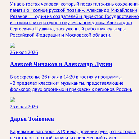
У нас в гостях человек, который посвятил жизнь сохранени
памяти о «солнце русской поэзии». Александр Михайлович
Рязанов — один из создателей и директор Государственно
историко‑литературного музея‑заповедника Александра
Сергеевича Пушкина, заслуженный работник культуры
Российской Федерации и Московской области.
26 июля 2026
Алексей Чичаков и Александр Лукин
В воскресенье 26 июля в 14:20 в гостях у программы
«В пределах классики» музыканты, представляющие
фольклор двух огромных и прекрасных регионов России.
25 июля 2026
Дарья Тойвонен
Карельские заговоры XIX века, древние руны, от которых
не осталось нотной записи, и современный саунд,