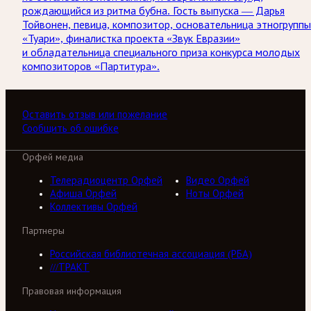
рождающийся из ритма бубна. Гость выпуска — Дарья
Тойвонен, певица, композитор, основательница этногруппы
«Туари», финалистка проекта «Звук Евразии»
и обладательница специального приза конкурса молодых
композиторов «Партитура».
Оставить отзыв или пожелание
Сообщить об ошибке
Орфей медиа
Телерадиоцентр Орфей
Видео Орфей
Афиша Орфей
Ноты Орфей
Коллективы Орфей
Партнеры
Российская библиотечная ассоциация (РБА)
///ТРАКТ
Правовая информация