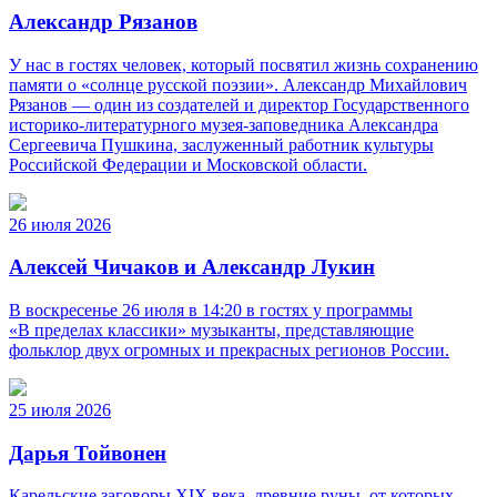
Александр Рязанов
У нас в гостях человек, который посвятил жизнь сохранению
памяти о «солнце русской поэзии». Александр Михайлович
Рязанов — один из создателей и директор Государственного
историко‑литературного музея‑заповедника Александра
Сергеевича Пушкина, заслуженный работник культуры
Российской Федерации и Московской области.
26 июля 2026
Алексей Чичаков и Александр Лукин
В воскресенье 26 июля в 14:20 в гостях у программы
«В пределах классики» музыканты, представляющие
фольклор двух огромных и прекрасных регионов России.
25 июля 2026
Дарья Тойвонен
Карельские заговоры XIX века, древние руны, от которых