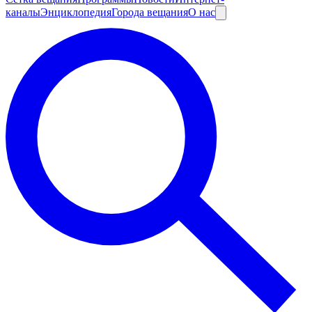
каналы
Энциклопедия
Города вещания
О нас