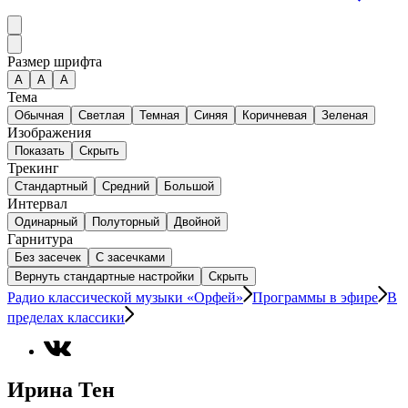
Размер шрифта
А
A
A
Тема
Обычная
Светлая
Темная
Синяя
Коричневая
Зеленая
Изображения
Показать
Скрыть
Трекинг
Стандартный
Средний
Большой
Интервал
Одинарный
Полуторный
Двойной
Гарнитура
Без засечек
С засечками
Вернуть стандартные настройки
Скрыть
Радио классической музыки «Орфей»
Программы в эфире
В
пределах классики
Ирина Тен