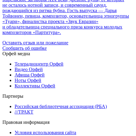
не осталось нотной записи, и современный саунд,
рождающийся из ритма бубна. Гость выпуска — Дарья
Тойвонен, певица, композитор, основательница этногруппы
«Туари», финалистка проекта «Звук Евразии»
и обладательница специального приза конкурса молодых
композиторов «Партитура».
Оставить отзыв или пожелание
Сообщить об ошибке
Орфей медиа
Телерадиоцентр Орфей
Видео Орфей
Афиша Орфей
Ноты Орфей
Коллективы Орфей
Партнеры
Российская библиотечная ассоциация (РБА)
///ТРАКТ
Правовая информация
Условия использования сайта