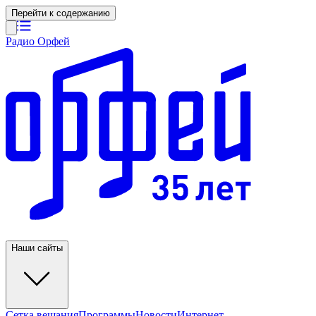
Перейти к содержанию
Радио Орфей
Наши сайты
Сетка вещания
Программы
Новости
Интернет-