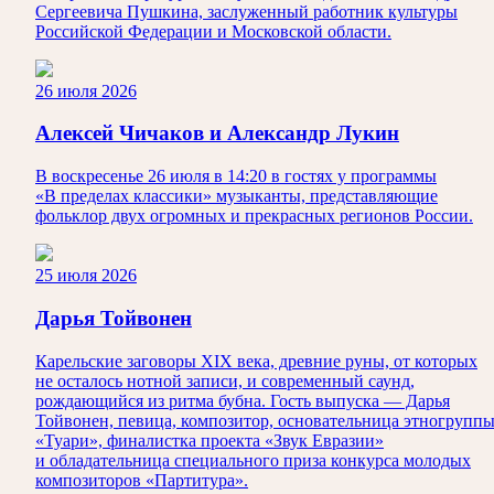
Сергеевича Пушкина, заслуженный работник культуры
Российской Федерации и Московской области.
26 июля 2026
Алексей Чичаков и Александр Лукин
В воскресенье 26 июля в 14:20 в гостях у программы
«В пределах классики» музыканты, представляющие
фольклор двух огромных и прекрасных регионов России.
25 июля 2026
Дарья Тойвонен
Карельские заговоры XIX века, древние руны, от которых
не осталось нотной записи, и современный саунд,
рождающийся из ритма бубна. Гость выпуска — Дарья
Тойвонен, певица, композитор, основательница этногрупп
«Туари», финалистка проекта «Звук Евразии»
и обладательница специального приза конкурса молодых
композиторов «Партитура».