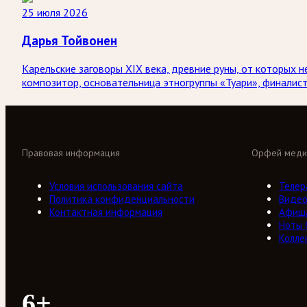
25 июля 2026
Дарья Тойвонен
Карельские заговоры XIX века, древние руны, от которых н
композитор, основательница этногруппы «Туари», финалис
Правовая информация
Орфей меди
Условия использования сайта
Телер
Политика конфиденциальности
Виде
Контактная информация
Афиш
Ноты
Колле
6+