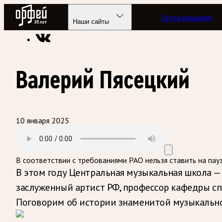
Радио Орфей
Сетка вещания
Радио классической музыки «Орфей»
Программы в эфире
Наши сайты
Валерий Пясецкий
10 января 2025
В соответствии с требованиями
РАО
нельзя ставить на пау
В этом году Центральная музыкальная школа — 
заслуженный артист РФ, профессор кафедры с
Поговорим об истории знаменитой музыкально