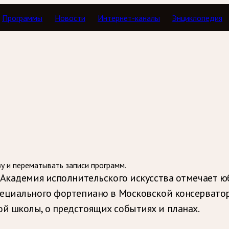
Программы
Новости
Интернет-каналы
Энциклопедия
В пределах классики
зу и перематывать записи программ.
Академия исполнительского искусства отмечает юби
пециального фортепиано в Московской консервато
й школы, о предстоящих событиях и планах.