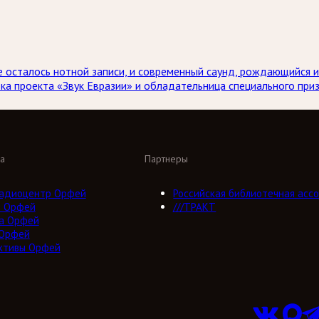
е осталось нотной записи, и современный саунд, рождающийся из
тка проекта «Звук Евразии» и обладательница специального пр
а
Партнеры
адиоцентр Орфей
Российская библиотечная ассо
о Орфей
///ТРАКТ
а Орфей
 Орфей
ктивы Орфей