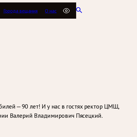
Города вещания
О нас
лей — 90 лет! И у нас в гостях ректор ЦМШ,
рии Валерий Владимирович Пясецкий.