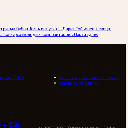
 ритма бубна. Гость выпуска — Дарья Тойвонен, певица,
иза конкурса молодых композиторов «Партитура».
циация (РБА)
Оставить отзыв или пожелание
Сообщить об ошибке