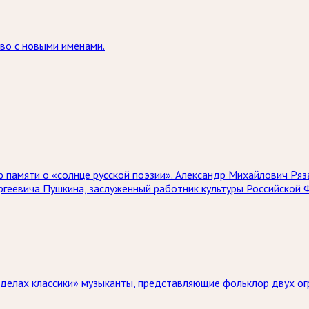
тво с новыми именами.
ию памяти о «солнце русской поэзии». Александр Михайлович Ря
ргеевича Пушкина, заслуженный работник культуры Российской 
ределах классики» музыканты, представляющие фольклор двух ог