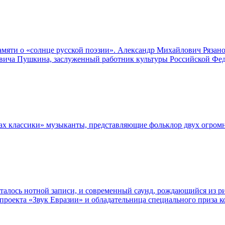
амяти о «солнце русской поэзии». Александр Михайлович Рязано
евича Пушкина, заслуженный работник культуры Российской Фед
елах классики» музыканты, представляющие фольклор двух огром
сталось нотной записи, и современный саунд, рождающийся из р
проекта «Звук Евразии» и обладательница специального приза 