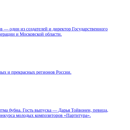
в — один из создателей и директор Государственного
ерации и Московской области.
ных и прекрасных регионов России.
итма бубна. Гость выпуска — Дарья Тойвонен, певица,
конкурса молодых композиторов «Партитура».