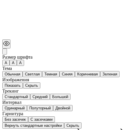
Размер шрифта
А
A
A
Тема
Обычная
Светлая
Темная
Синяя
Коричневая
Зеленая
Изображения
Показать
Скрыть
Трекинг
Стандартный
Средний
Большой
Интервал
Одинарный
Полуторный
Двойной
Гарнитура
Без засечек
С засечками
Вернуть стандартные настройки
Скрыть