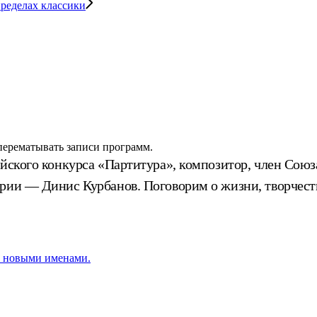
ределах классики
 перематывать записи программ.
ийского конкурса «Партитура», композитор, член Союз
ории — Динис Курбанов. Поговорим о жизни, творчест
 с новыми именами.