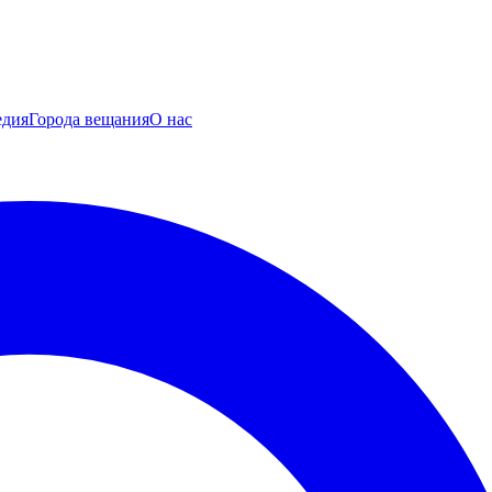
едия
Города вещания
О нас