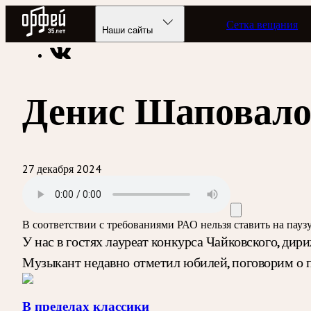
Радио Орфей
Сетка вещания
Радио классической музыки «Орфей»
Программы в эфире
Наши сайты
Денис Шаповало
27 декабря 2024
В соответствии с требованиями
РАО
нельзя ставить на пау
У нас в гостях лауреат конкурса Чайковского, ди
Музыкант недавно отметил юбилей, поговорим о п
В пределах классики