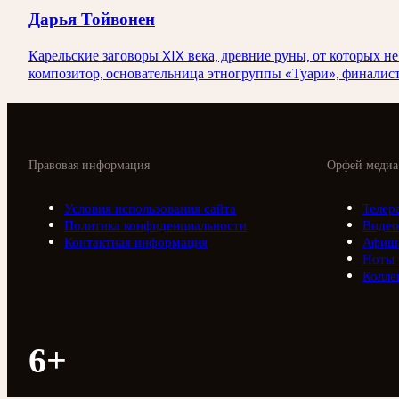
Дарья Тойвонен
Карельские заговоры XIX века, древние руны, от которых н
композитор, основательница этногруппы «Туари», финалист
Правовая информация
Орфей медиа
Условия использования сайта
Телер
Политика конфиденциальности
Видео
Контактная информация
Афиш
Ноты
Колле
6+