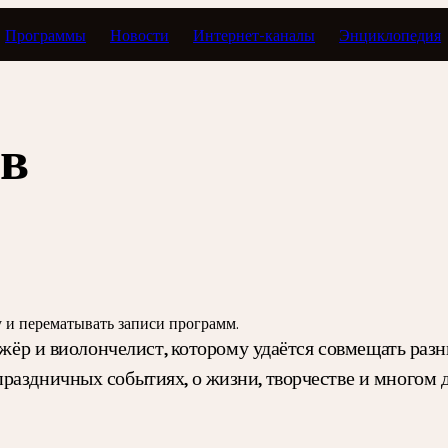
Программы
Новости
Интернет-каналы
Энциклопедия
В пределах классики
в
зу и перематывать записи программ.
рижёр и виолончелист, которому удаётся совмещать раз
раздничных событиях, о жизни, творчестве и многом 