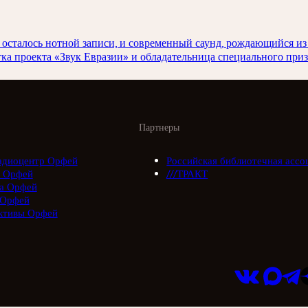
е осталось нотной записи, и современный саунд, рождающийся из
ка проекта «Звук Евразии» и обладательница специального при
Партнеры
адиоцентр Орфей
Российская библиотечная ассо
 Орфей
///ТРАКТ
а Орфей
 Орфей
ктивы Орфей