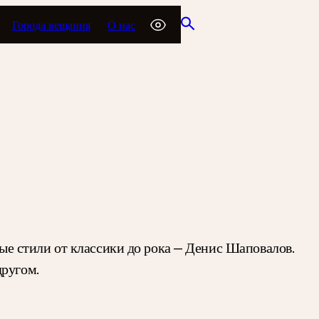
Города вещания
О нас
ные стили от классики до рока — Денис Шаповалов.
другом.