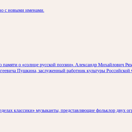
тво с новыми именами.
ю памяти о «солнце русской поэзии». Александр Михайлович Ряз
ргеевича Пушкина, заслуженный работник культуры Российской 
ределах классики» музыканты, представляющие фольклор двух о