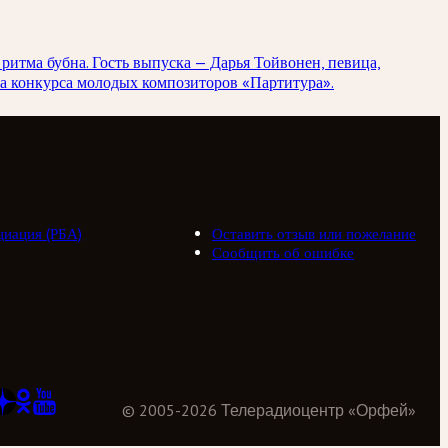
 ритма бубна. Гость выпуска — Дарья Тойвонен, певица,
за конкурса молодых композиторов «Партитура».
циация (РБА)
Оставить отзыв или пожелание
Сообщить об ошибке
©
2005
-
2026
Телерадиоцентр «Орфей»