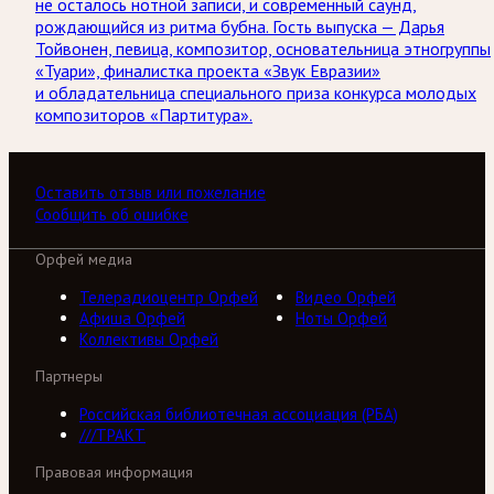
не осталось нотной записи, и современный саунд,
рождающийся из ритма бубна. Гость выпуска — Дарья
Тойвонен, певица, композитор, основательница этногруппы
«Туари», финалистка проекта «Звук Евразии»
и обладательница специального приза конкурса молодых
композиторов «Партитура».
Оставить отзыв или пожелание
Сообщить об ошибке
Орфей медиа
Телерадиоцентр Орфей
Видео Орфей
Афиша Орфей
Ноты Орфей
Коллективы Орфей
Партнеры
Российская библиотечная ассоциация (РБА)
///ТРАКТ
Правовая информация