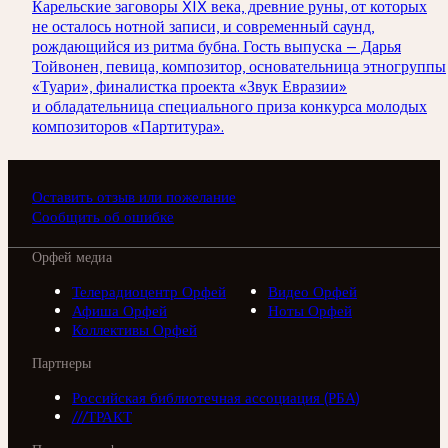
Карельские заговоры XIX века, древние руны, от которых
не осталось нотной записи, и современный саунд,
рождающийся из ритма бубна. Гость выпуска — Дарья
Тойвонен, певица, композитор, основательница этногруппы
«Туари», финалистка проекта «Звук Евразии»
и обладательница специального приза конкурса молодых
композиторов «Партитура».
Оставить отзыв или пожелание
Сообщить об ошибке
Орфей медиа
Телерадиоцентр Орфей
Видео Орфей
Афиша Орфей
Ноты Орфей
Коллективы Орфей
Партнеры
Российская библиотечная ассоциация (РБА)
///ТРАКТ