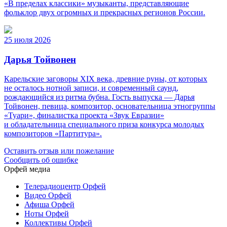
«В пределах классики» музыканты, представляющие
фольклор двух огромных и прекрасных регионов России.
25 июля 2026
Дарья Тойвонен
Карельские заговоры XIX века, древние руны, от которых
не осталось нотной записи, и современный саунд,
рождающийся из ритма бубна. Гость выпуска — Дарья
Тойвонен, певица, композитор, основательница этногруппы
«Туари», финалистка проекта «Звук Евразии»
и обладательница специального приза конкурса молодых
композиторов «Партитура».
Оставить отзыв или пожелание
Сообщить об ошибке
Орфей медиа
Телерадиоцентр Орфей
Видео Орфей
Афиша Орфей
Ноты Орфей
Коллективы Орфей