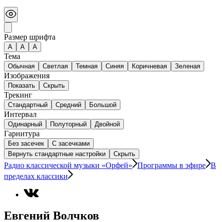
Размер шрифта
А
A
A
Тема
Обычная
Светлая
Темная
Синяя
Коричневая
Зеленая
Изображения
Показать
Скрыть
Трекинг
Стандартный
Средний
Большой
Интервал
Одинарный
Полуторный
Двойной
Гарнитура
Без засечек
С засечками
Вернуть стандартные настройки
Скрыть
Радио классической музыки «Орфей»
Программы в эфире
В
пределах классики
Евгений Волчков