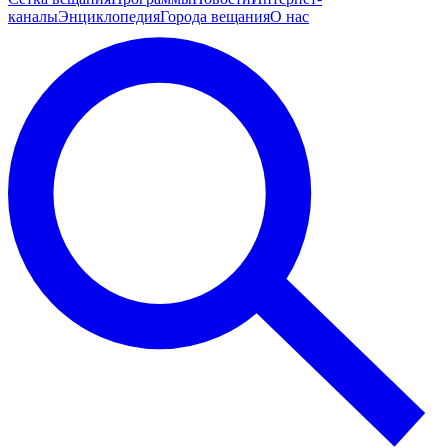
каналы
Энциклопедия
Города вещания
О нас