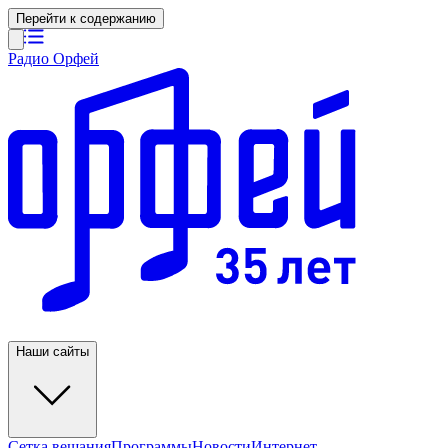
Перейти к содержанию
Радио Орфей
Наши сайты
Сетка вещания
Программы
Новости
Интернет-