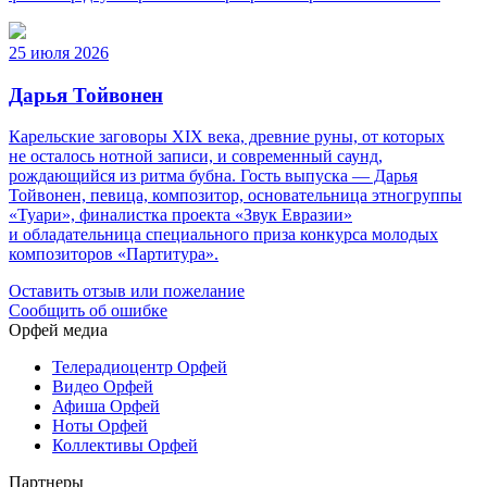
25 июля 2026
Дарья Тойвонен
Карельские заговоры XIX века, древние руны, от которых
не осталось нотной записи, и современный саунд,
рождающийся из ритма бубна. Гость выпуска — Дарья
Тойвонен, певица, композитор, основательница этногруппы
«Туари», финалистка проекта «Звук Евразии»
и обладательница специального приза конкурса молодых
композиторов «Партитура».
Оставить отзыв или пожелание
Сообщить об ошибке
Орфей медиа
Телерадиоцентр Орфей
Видео Орфей
Афиша Орфей
Ноты Орфей
Коллективы Орфей
Партнеры