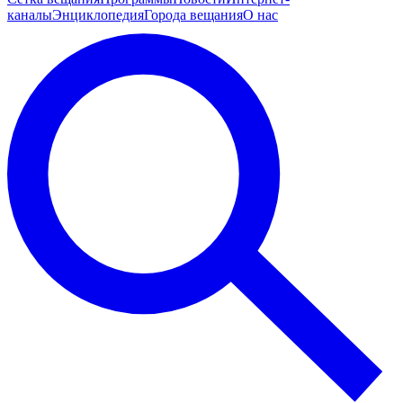
каналы
Энциклопедия
Города вещания
О нас