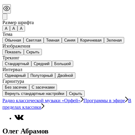
Размер шрифта
А
A
A
Тема
Обычная
Светлая
Темная
Синяя
Коричневая
Зеленая
Изображения
Показать
Скрыть
Трекинг
Стандартный
Средний
Большой
Интервал
Одинарный
Полуторный
Двойной
Гарнитура
Без засечек
С засечками
Вернуть стандартные настройки
Скрыть
Радио классической музыки «Орфей»
Программы в эфире
В
пределах классики
Олег Абрамов