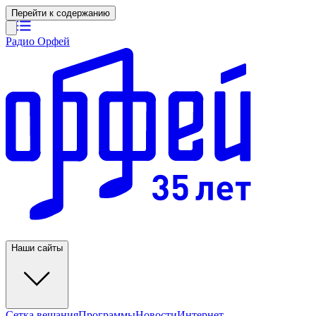
Перейти к содержанию
Радио Орфей
Наши сайты
Сетка вещания
Программы
Новости
Интернет-