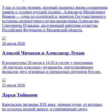
У нас в гостях человек, который посвятил жизнь сохранению
памяти о «солнце русской поэзии». Александр Михайлович
Рязанов — один из создателей и директор Государственного
историко‑литературного музея‑заповедника Александра
Сергеевича Пушкина, заслуженный работник культуры
Российской Федерации и Московской области.
26 июля 2026
Алексей Чичаков и Александр Лукин
В воскресенье 26 июля в 14:20 в гостях у программы
«В пределах классики» музыканты, представляющие
фольклор двух огромных и прекрасных регионов России.
25 июля 2026
Дарья Тойвонен
Карельские заговоры XIX века, древние руны, от которых
не осталось нотной записи, и современный саунд,