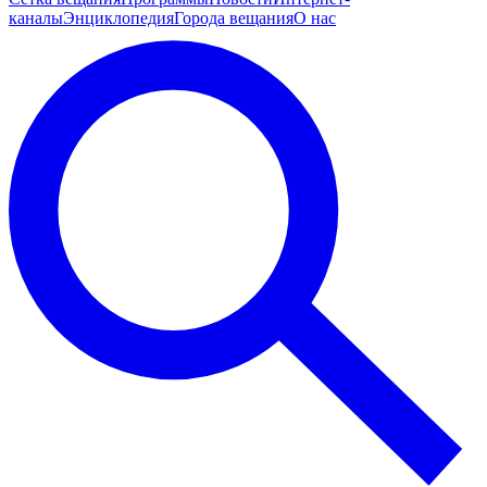
каналы
Энциклопедия
Города вещания
О нас