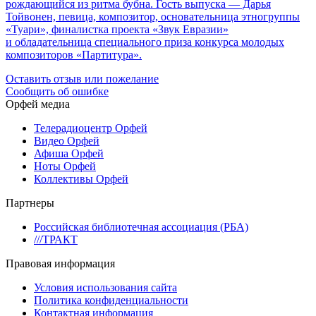
рождающийся из ритма бубна. Гость выпуска — Дарья
Тойвонен, певица, композитор, основательница этногруппы
«Туари», финалистка проекта «Звук Евразии»
и обладательница специального приза конкурса молодых
композиторов «Партитура».
Оставить отзыв или пожелание
Сообщить об ошибке
Орфей медиа
Телерадиоцентр Орфей
Видео Орфей
Афиша Орфей
Ноты Орфей
Коллективы Орфей
Партнеры
Российская библиотечная ассоциация (РБА)
///ТРАКТ
Правовая информация
Условия использования сайта
Политика конфиденциальности
Контактная информация