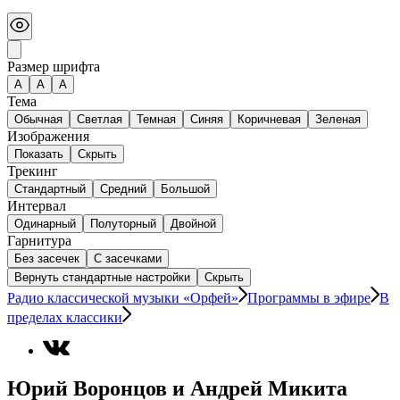
Размер шрифта
А
A
A
Тема
Обычная
Светлая
Темная
Синяя
Коричневая
Зеленая
Изображения
Показать
Скрыть
Трекинг
Стандартный
Средний
Большой
Интервал
Одинарный
Полуторный
Двойной
Гарнитура
Без засечек
С засечками
Вернуть стандартные настройки
Скрыть
Радио классической музыки «Орфей»
Программы в эфире
В
пределах классики
Юрий Воронцов и Андрей Микита