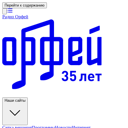
Перейти к содержанию
Радио Орфей
Наши сайты
Сетка вещания
Программы
Новости
Интернет-