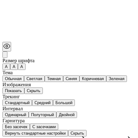
Размер шрифта
А
A
A
Тема
Обычная
Светлая
Темная
Синяя
Коричневая
Зеленая
Изображения
Показать
Скрыть
Трекинг
Стандартный
Средний
Большой
Интервал
Одинарный
Полуторный
Двойной
Гарнитура
Без засечек
С засечками
Вернуть стандартные настройки
Скрыть