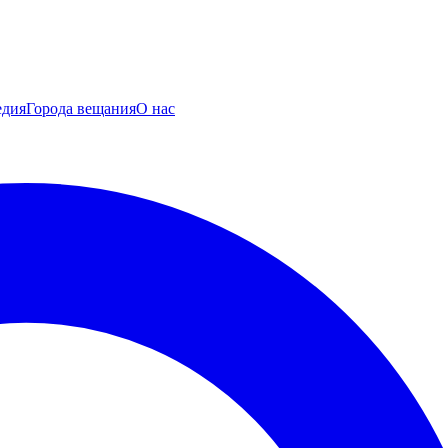
едия
Города вещания
О нас