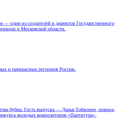
в — один из создателей и директор Государственного
ерации и Московской области.
ных и прекрасных регионов России.
итма бубна. Гость выпуска — Дарья Тойвонен, певица,
конкурса молодых композиторов «Партитура».