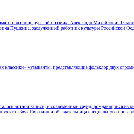
амяти о «солнце русской поэзии». Александр Михайлович Рязано
евича Пушкина, заслуженный работник культуры Российской Фед
елах классики» музыканты, представляющие фольклор двух огром
сталось нотной записи, и современный саунд, рождающийся из р
проекта «Звук Евразии» и обладательница специального приза 